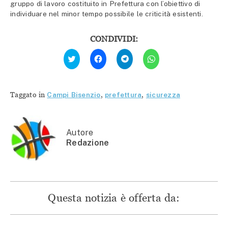
gruppo di lavoro costituito in Prefettura con l’obiettivo di
individuare nel minor tempo possibile le criticità esistenti.
CONDIVIDI:
Fai
Fai
Fai
Fai
clic
clic
clic
clic
qui
per
per
per
per
condividere
condividere
condividere
condividere
su
su
su
su
Facebook
Telegram
WhatsApp
Twitter
(Si
(Si
(Si
Taggato in
Campi Bisenzio
,
prefettura
,
sicurezza
(Si
apre
apre
apre
apre
in
in
in
in
una
una
una
una
nuova
nuova
nuova
nuova
finestra)
finestra)
finestra)
finestra)
Autore
Redazione
Questa notizia è offerta da: