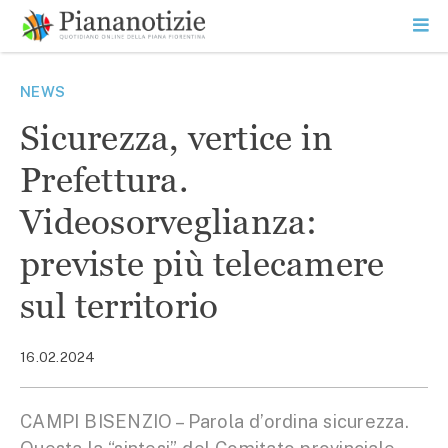
Vai
la
SEARCH
ME
contenuto
PR
Piana Notizie
Le notizie della Piana
NEWS
Sicurezza, vertice in
Prefettura.
Videosorveglianza:
previste più telecamere
sul territorio
16.02.2024
CAMPI BISENZIO – Parola d’ordina sicurezza.