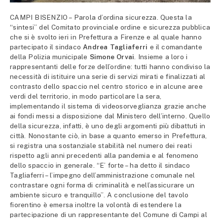
CAMPI BISENZIO – Parola d’ordina sicurezza. Questa la
“sintesi” del Comitato provinciale ordine e sicurezza pubblica
che si è svolto ieri in Prefettura a Firenze e al quale hanno
partecipato il sindaco
Andrea Tagliaferri
e il comandante
della Polizia municipale
Simone Orvai
. Insieme a loro i
rappresentanti delle forze dell’ordine: tutti hanno condiviso la
necessità di istituire una serie di servizi mirati e finalizzati al
contrasto dello spaccio nel centro storico e in alcune aree
verdi del territorio, in modo particolare la sera,
implementando il sistema di videosorveglianza grazie anche
ai fondi messi a disposizione dal Ministero dell’interno. Quello
della sicurezza, infatti, è uno degli argomenti più dibattuti in
città. Nonostante ciò, in base a quanto emerso in Prefettura,
si registra una sostanziale stabilità nel numero dei reati
rispetto agli anni precedenti alla pandemia e al fenomeno
dello spaccio in generale. “E’ forte – ha detto il sindaco
Tagliaferri – l’impegno dell’amministrazione comunale nel
contrastare ogni forma di criminalità e nell’assicurare un
ambiente sicuro e tranquillo”. A conclusione del tavolo
fiorentino è emersa inoltre la volontà di estendere la
partecipazione di un rappresentante del Comune di Campi al