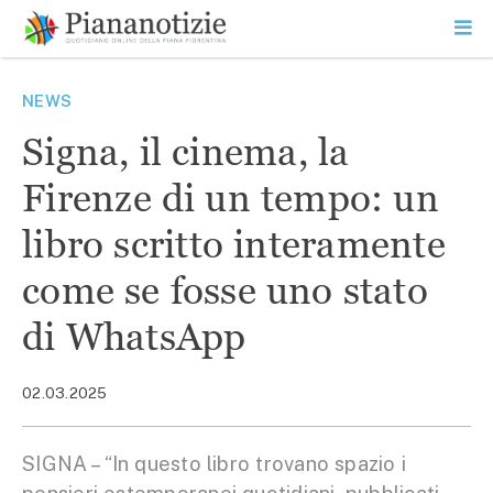
Vai
la
SEARCH
ME
contenuto
PR
Piana Notizie
Le notizie della Piana
NEWS
Signa, il cinema, la
Firenze di un tempo: un
libro scritto interamente
come se fosse uno stato
di WhatsApp
02.03.2025
SIGNA – “In questo libro trovano spazio i