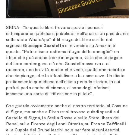
SIGNA – “In questo libro trovano spazio i pensieri
estemporanei quotidiani, pubblicati nell’arco di un paio di anni
sullo stato WhatsApp”: il fil rouge del libro scritto dal
signese
Giuseppe Guastella
e in vendita su Amazon è
questo. “Patriottismo: estremo rifugio delle canaglie”: un
titolo che può anche trarre in inganno, visto che le pagine
del libro contengono ciò che Guastella osserva e ci
racconta, con brevità, quello che vede, quello che ricorda o
che rimpiange, che lo infastidisce o lo commuove. Un diario
praticamente quotidiano dell’ultimo periodo storico, in cui
però si parla anche di cinema, ci sono degli aforismi,
insomma una sorta di “riflessione in pillole”.
Che guarda ovviamente anche al nostro territorio, al Comune
di Signa, ma anche a Firenze: si trovano quindi spunti sul
Castello di Signa, la Stella Rossa e sullo Stato libero dei
Renai, sulla Firenze degli anni Ottanta, su
Franco Zeffirelli
e la Cupola del Brunelleschi, solo per fare alcuni esempi.