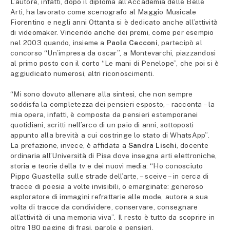
L’autore, infatti, dopo il diploma all’Accademia delle Belle
Arti, ha lavorato come scenografo al Maggio Musicale
Fiorentino e negli anni Ottanta si è dedicato anche all’attività
di videomaker. Vincendo anche dei premi, come per esempio
nel 2003 quando, insieme a
Paola Cecconi
, partecipò al
concorso “Un’impresa da oscar”, a Montevarchi, piazzandosi
al primo posto con il corto “Le mani di Penelope”, che poi si è
aggiudicato numerosi, altri riconoscimenti.
“Mi sono dovuto allenare alla sintesi, che non sempre
soddisfa la completezza dei pensieri esposto, – racconta – la
mia opera, infatti, è composta da pensieri estemporanei
quotidiani, scritti nell’arco di un paio di anni, sottoposti
appunto alla brevità a cui costringe lo stato di WhatsApp”.
La prefazione, invece, è affidata a
Sandra Lischi
, docente
ordinaria all’Università di Pisa dove insegna arti elettroniche,
storia e teorie della tv e dei nuovi media: “Ho conosciuto
Pippo Guastella sulle strade dell’arte, – sceive – in cerca di
tracce di poesia a volte invisibili, o emarginate: generoso
esploratore di immagini refrattarie alle mode, autore a sua
volta di tracce da condividere, conservare, consegnare
all’attività di una memoria viva”. Il resto è tutto da scoprire in
oltre 180 pagine di frasi, parole e pensieri.