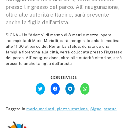
presso l’ingresso del parco. All’inaugurazione,
oltre alle autorità cittadine, sarà presente
anche la figlia dell’artista.
SIGNA – Un “Adamo” di marmo di 3 metri e mezzo, opera
incompiuta di Mario Mariotti, sarà inaugurato sabato mattina
alle 11:30 al parco del Renai. La statua, donata da una
famiglia fiorentina alla città, verrà collocata presso l’ingresso
del parco. All’inaugurazione, oltre alle autorità cittadine, sarà
presente anche la figlia dell’artista.
CONDIVIDI:
Fai
Fai
Fai
Fai
clic
clic
clic
clic
qui
per
per
per
per
condividere
condividere
condividere
condividere
su
su
su
su
Facebook
Telegram
WhatsApp
Twitter
(Si
(Si
(Si
Taggato in
mario mariotti
,
piazza stazione
,
Signa
,
statua
(Si
apre
apre
apre
apre
in
in
in
in
una
una
una
una
nuova
nuova
nuova
nuova
finestra)
finestra)
finestra)