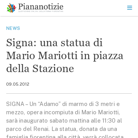
Vai
la
SEARCH
ME
contenuto
PR
Piana Notizie
Le notizie della Piana
NEWS
Signa: una statua di
Mario Mariotti in piazza
della Stazione
09.05.2012
SIGNA – Un “Adamo” di marmo di 3 metri e
mezzo, opera incompiuta di Mario Mariotti,
sarà inaugurato sabato mattina alle 11:30 al
parco del Renai. La statua, donata da una
famiglia fiorentina alla città, verrà collocata