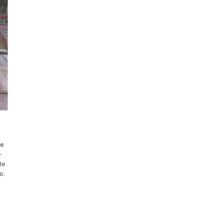
ne
–
te
o,