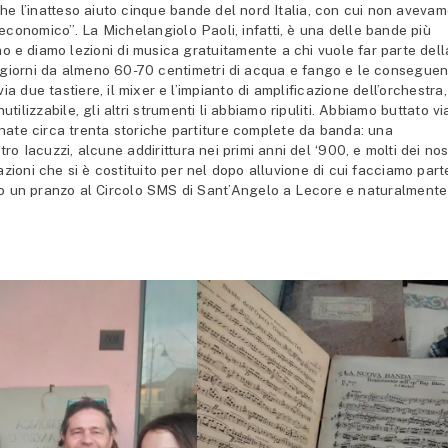
he l’inatteso aiuto cinque bande del nord Italia, con cui non aveva
 economico”. La Michelangiolo Paoli, infatti, è una delle bande più
mo e diamo lezioni di musica gratuitamente a chi vuole far parte dell
 giorni da almeno 60-70 centimetri di acqua e fango e le consegue
ia due tastiere, il mixer e l’impianto di amplificazione dell’orchestra,
utilizzabile, gli altri strumenti li abbiamo ripuliti. Abbiamo buttato vi
onate circa trenta storiche partiture complete da banda: una
o Iacuzzi, alcune addirittura nei primi anni del ‘900, e molti dei nos
zioni che si è costituito per nel dopo alluvione di cui facciamo part
mo un pranzo al Circolo SMS di Sant’Angelo a Lecore e naturalmente