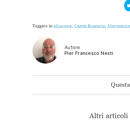
Taggato in
alluvione
,
Campi Bisenzio
,
filarmonic
Autore
Pier Francesco Nesti
Questa 
Altri articol