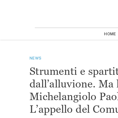
Vai
la
contenuto
HOME
NEWS
Strumenti e sparti
dall’alluvione. Ma
Michelangiolo Paol
L’appello del Com