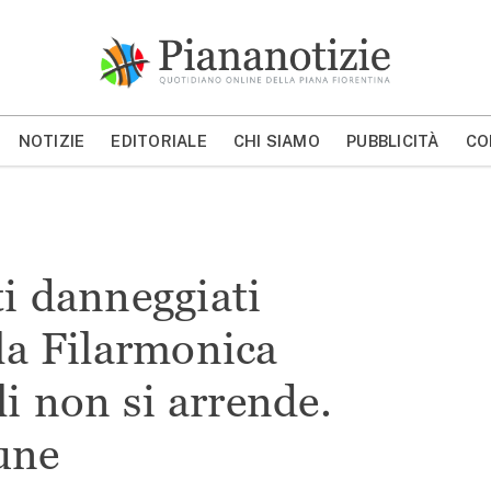
Piana Notizie
Le notizie della Piana
NOTIZIE
EDITORIALE
CHI SIAMO
PUBBLICITÀ
CO
MOSTRA/NASCONDI CERCA
ti danneggiati
 la Filarmonica
i non si arrende.
une