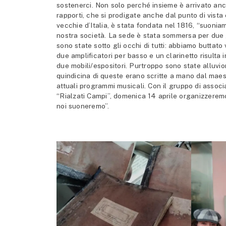
sostenerci. Non solo perché insieme è arrivato anc
rapporti, che si prodigate anche dal punto di vista
vecchie d’Italia, è stata fondata nel 1816, “suonia
nostra società. La sede è stata sommersa per due
sono state sotto gli occhi di tutti: abbiamo buttato v
due amplificatori per basso e un clarinetto risulta in
due mobili/espositori. Purtroppo sono state alluvi
quindicina di queste erano scritte a mano dal maestr
attuali programmi musicali. Con il gruppo di associa
“Rialzati Campi”, domenica 14 aprile organizzere
noi suoneremo”.