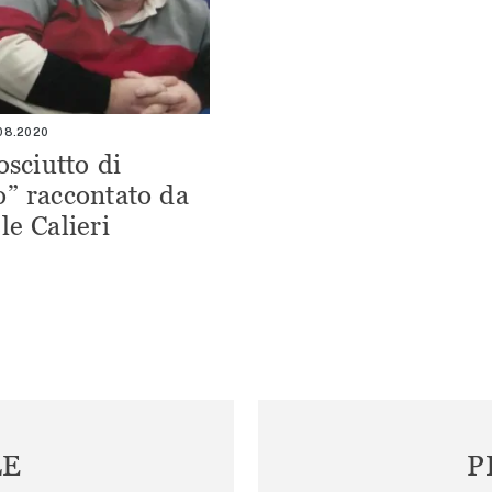
.08.2020
osciutto di
” raccontato da
le Calieri
LE
P