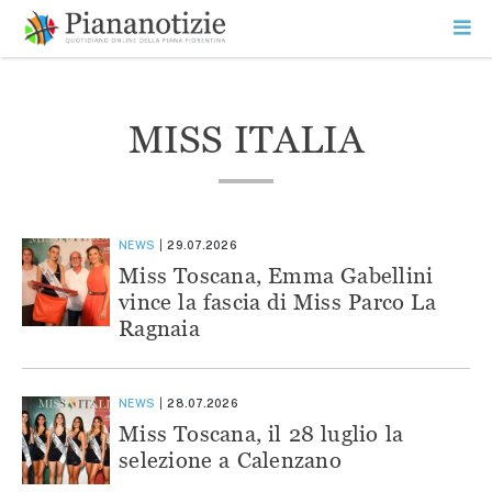
Vai
la
SEARCH
ME
contenuto
PR
Piana Notizie
Le notizie della Piana
MISS ITALIA
NEWS
29.07.2026
Miss Toscana, Emma Gabellini
vince la fascia di Miss Parco La
Ragnaia
NEWS
28.07.2026
Miss Toscana, il 28 luglio la
selezione a Calenzano