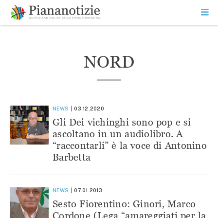
Vai
la
SEARCH
ME
contenuto
PR
Piana Notizie
Le notizie della Piana
NORD
NEWS
03.12.2020
Gli Dei vichinghi sono pop e si
ascoltano in un audiolibro. A
“raccontarli” è la voce di Antonino
Barbetta
NEWS
07.01.2013
Sesto Fiorentino: Ginori, Marco
Cordone (Lega “amareggiati per la