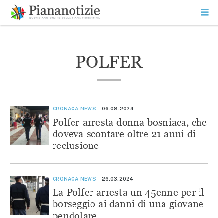
Vai
la
SEARCH
ME
contenuto
PR
Piana Notizie
Le notizie della Piana
POLFER
CRONACA
NEWS
06.08.2024
Polfer arresta donna bosniaca, che
doveva scontare oltre 21 anni di
reclusione
CRONACA
NEWS
26.03.2024
La Polfer arresta un 45enne per il
borseggio ai danni di una giovane
pendolare