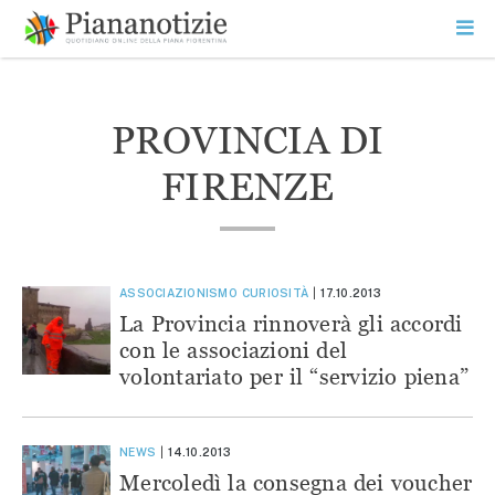
Vai
la
SEARCH
ME
contenuto
PR
Piana Notizie
Le notizie della Piana
PROVINCIA DI
FIRENZE
ASSOCIAZIONISMO
CURIOSITÀ
17.10.2013
La Provincia rinnoverà gli accordi
con le associazioni del
volontariato per il “servizio piena”
NEWS
14.10.2013
Mercoledì la consegna dei voucher