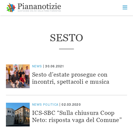
Vai
la
SEARCH
ME
contenuto
PR
Piana Notizie
Le notizie della Piana
SESTO
NEWS
30.06.2021
Sesto d’estate prosegue con
incontri, spettacoli e musica
NEWS
POLITICA
02.03.2020
ICS-SBC “Sulla chiusura Coop
Neto: risposta vaga del Comune”