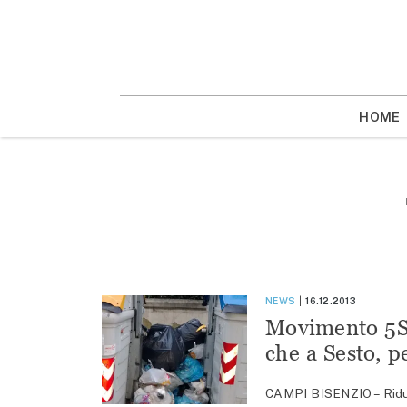
Vai
la
contenuto
HOME
NEWS
16.12.2013
Movimento 5Ste
che a Sesto, p
CAMPI BISENZIO – Ridurr