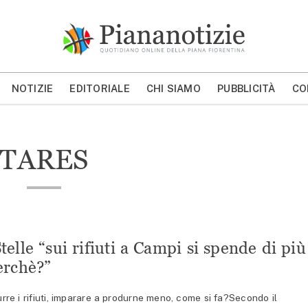
Piana Notizie
Le notizie della Piana
NOTIZIE
EDITORIALE
CHI SIAMO
PUBBLICITÀ
CO
MOSTRA/NASCONDI CERCA
TARES
lle “sui rifiuti a Campi si spende di più
erchè?”
e i rifiuti, imparare a produrne meno, come si fa?Secondo il