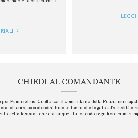
tidianamente pubblichiamo. E
LEGGI 
RIALI
CHIEDI AL COMANDANTE
er Piananotizie. Quella con il comandante della Polizia municipale s
trerà, chiarirà, approfondirà tutte le tematiche legate all’attualità e
mento della testata – che comunque sta facendo registrare numeri imp