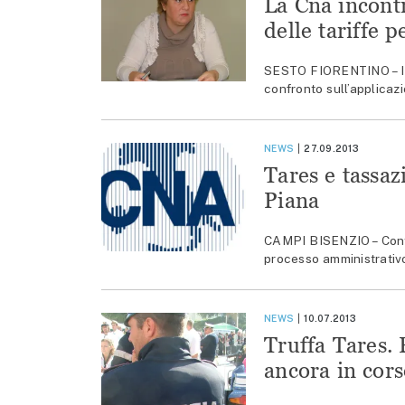
La Cna incontr
delle tariffe 
SESTO FIORENTINO – I s
confronto sull’applicazi
NEWS
27.09.2013
Tares e tassaz
Piana
CAMPI BISENZIO – Contin
processo amministrativo
NEWS
10.07.2013
Truffa Tares. 
ancora in cors