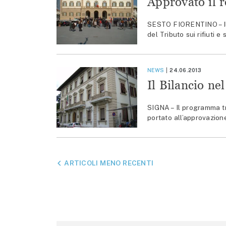
Approvato il 
SESTO FIORENTINO – Il 
del Tributo sui rifiuti e 
NEWS
24.06.2013
Il Bilancio ne
SIGNA – Il programma tr
portato all’approvazion
NAVIGAZIONE
ARTICOLI MENO RECENTI
ARTICOLI