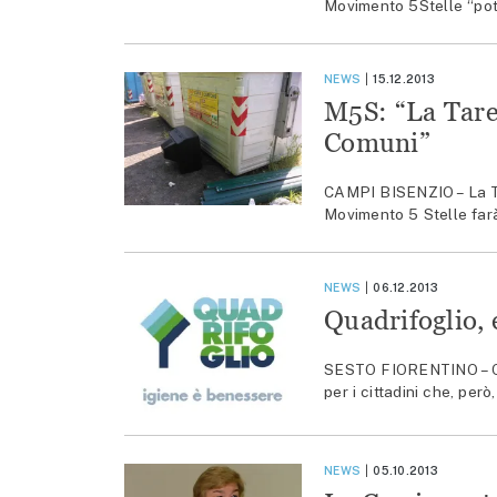
Movimento 5Stelle “pot
NEWS
15.12.2013
M5S: “La Tare
Comuni”
CAMPI BISENZIO – La Ta
Movimento 5 Stelle farà
NEWS
06.12.2013
Quadrifoglio, 
SESTO FIORENTINO – Cam
per i cittadini che, per
NEWS
05.10.2013