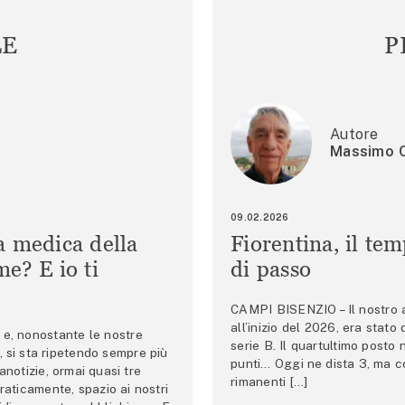
LE
P
Autore
Massimo C
09.02.2026
a medica della
Fiorentina, il te
e? E io ti
di passo
CAMPI BISENZIO – Il nostro au
all’inizio del 2026, era stato
e, nonostante le nostre
serie B. Il quartultimo posto
 si sta ripetendo sempre più
punti… Oggi ne dista 3, ma co
anotizie, ormai quasi tre
rimanenti […]
raticamente, spazio ai nostri