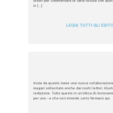
lettori per commentare le varie notizie che quo
in […]
LEGGI TUTTI GLI EDITO
Inizia da questo mese una nuova collaborazione p
magari sollecitato anche dai nostri lettori, illus
redazione. Tutto questo in un’ottica di rinnova
per uno – e che non intende certo fermarsi qui.