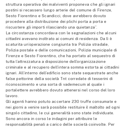
struttura operativa dei malviventi proponeva che gli ignari
postini si recassero lungo arterie del comune di Firenze,
Sesto Fiorentino e Scandicci, dove avrebbero dovuto
procedere alla distribuzione dei plichi porta a porta e
riscuotere gli importi rilasciando una quietanza”.
La circostanza concordava con le segnalazioni che alcuni
cittadini avevano inoltrato ai comuni di residenza. Da lì è
scaturita un’operazione congiunta tra Polizia stradale,
Polizia postale e delle comunicazioni, Polizia municipale di
Firenze e Sesto Fiorentino, che ha portato al sequestro di
tutta l’attrezzatura a disposizione dell’organizzazione
criminale e al recupero dell’intera somma estorta ai cittadini
ignari. All’interno dell’edificio sono state sequestrate anche
false pettorine della società Tnt corredate di tesserini di
riconoscimento e una sorta di vademecum al quale i
portalettere avrebbero dovuto attenersi nel corso del loro
lavoro.
Gli agenti hanno potuto accertare 230 truffe consumate e
nei giorni a venire sarà possibile restituire il maltolto ad ogni
singolo cittadino, le cui generalità sono state individuate.
Sono ancora in corso le indagini per attribuire le
responsabilità penali a carico delle società coinvolte. Per