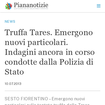
Vai
la
SEARCH
ME
contenuto
PR
Piana Notizie
Le notizie della Piana
NEWS
Truffa Tares. Emergono
nuovi particolari.
Indagini ancora in corso
condotte dalla Polizia di
Stato
10.07.2013
SESTO FIORENTINO – Emergono nuovi