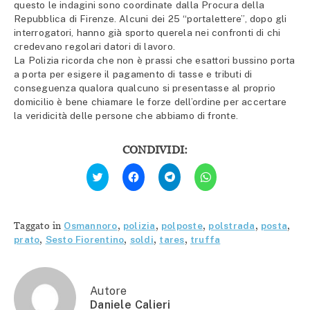
questo le indagini sono coordinate dalla Procura della
Repubblica di Firenze. Alcuni dei 25 “portalettere”, dopo gli
interrogatori, hanno già sporto querela nei confronti di chi
credevano regolari datori di lavoro.
La Polizia ricorda che non è prassi che esattori bussino porta
a porta per esigere il pagamento di tasse e tributi di
conseguenza qualora qualcuno si presentasse al proprio
domicilio è bene chiamare le forze dell’ordine per accertare
la veridicità delle persone che abbiamo di fronte.
CONDIVIDI:
Fai
Fai
Fai
Fai
clic
clic
clic
clic
qui
per
per
per
per
condividere
condividere
condividere
condividere
su
su
su
su
Facebook
Telegram
WhatsApp
Twitter
(Si
(Si
(Si
Taggato in
Osmannoro
,
polizia
,
polposte
,
polstrada
,
posta
,
(Si
apre
apre
apre
apre
in
in
in
prato
,
Sesto Fiorentino
,
soldi
,
tares
,
truffa
in
una
una
una
una
nuova
nuova
nuova
nuova
finestra)
finestra)
finestra)
finestra)
Autore
Daniele Calieri