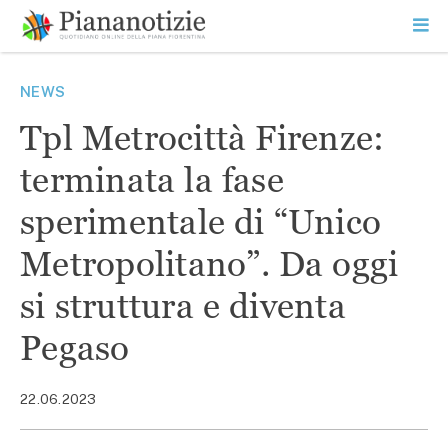
Vai
la
SEARCH
ME
contenuto
PR
Piana Notizie
Le notizie della Piana
NEWS
Tpl Metrocittà Firenze:
terminata la fase
sperimentale di “Unico
Metropolitano”. Da oggi
si struttura e diventa
Pegaso
22.06.2023