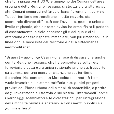
che lo finanzia per il 30 % e l’impegno dei Comuni dell’area
urbana e della Regione Toscana, si struttura e si allarga ad
altri Comuni compresi nell’area urbana fiorentina. Il servizio
Tpl sul territorio metropolitano, inutile negarlo, sta
scontando diverse difficoltà con l’avvio del gestore unico a
livello regionale, che a nostro avviso ha ormai finito il periodo
di assestamento iniziale concessogli e dal quale ci si
attendono adesso risposte immediate, non più rimandabili e in
linea con le necessità del territorio e della cittadinanza
metropolitana”.
“Si aprirà – aggiunge Casini – una fase di discussione anche
con la Regione Toscana, che ha competenza sulla rete
ferroviaria e della gara unica regionale anche sul trasporto
su gomma, per una maggior attenzione sul territorio
fiorentino. Nel contempo la Metrocittà non resterà ferma:
vuole investire sul sistema tariffario e sugli altri progetti
previsti dal Piano urbano della mobilità sostenibile, a partire
dagli investimenti su tramvia e sui sistemi “intermodali” come
i parcheggi scambiatori e le ciclostazioni, per l’integrazione
della mobilità privata e sostenibile con i mezzi pubblici su
gomma e ferro”.