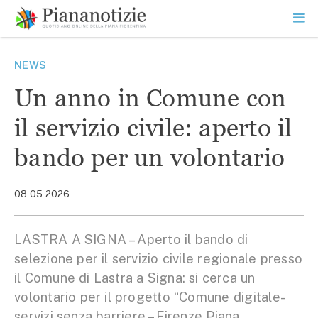
Vai
la
SEARCH
ME
contenuto
PR
Piana Notizie
Le notizie della Piana
NEWS
Un anno in Comune con
il servizio civile: aperto il
bando per un volontario
08.05.2026
LASTRA A SIGNA – Aperto il bando di
selezione per il servizio civile regionale presso
il Comune di Lastra a Signa: si cerca un
volontario per il progetto “Comune digitale-
servizi senza barriere – Firenze Piana