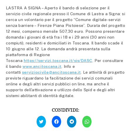
LASTRA A SIGNA – Aperto il bando di selezione per il
servizio civile regionale presso il Comune di Lastra a Signa: si
cerca un volontario per il progetto “Comune digitale-servizi
senza barriere – Firenze Piana Pistoiese”. Durata del progetto
12 mesi, compenso mensile 507,30 euro. Possono presentare
domanda i giovani di età fra i 18 e i 29 anni (30 anni non
compiuti), residenti e domiciliati in Toscana. Il bando scade il
10 giugno alle 12. La domanda andrà presentata sulla
piattaforma di Regione
Toscana
https://servizi.toscana.it/sis/DASC
. Per consultare
il bando
www.ancitoscana.it
. Info e
contatti
serviziocivile@ancitoscana.it
. Le attività di progetto
previste riguardano la facilitazione dei servizi comunali
online e degli altri servizi pubblici on line, ma anche il
supporto dell’attivazione e utilizzo dello Spid e degli altri
sistemi abilitanti di identità digitale.
CONDIVIDI:
Fai
Fai
Fai
Fai
clic
clic
clic
clic
qui
per
per
per
per
condividere
condividere
condividere