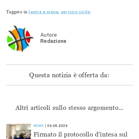
condividere
su
su
su
su
Facebook
Telegram
WhatsApp
Twitter
(Si
(Si
(Si
Taggato in
lastra a signa
,
servizio civile
(Si
apre
apre
apre
apre
in
in
in
in
una
una
una
una
nuova
nuova
nuova
nuova
finestra)
finestra)
finestra)
finestra)
Autore
Redazione
Questa notizia è offerta da:
Altri articoli sullo stesso argomento...
NEWS
06.08.2026
Firmato il protocollo d’intesa sul