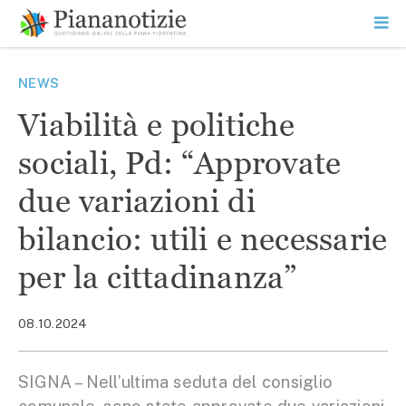
Vai
la
SEARCH
ME
contenuto
PR
Piana Notizie
Le notizie della Piana
NEWS
Viabilità e politiche
sociali, Pd: “Approvate
due variazioni di
bilancio: utili e necessarie
per la cittadinanza”
08.10.2024
SIGNA – Nell’ultima seduta del consiglio