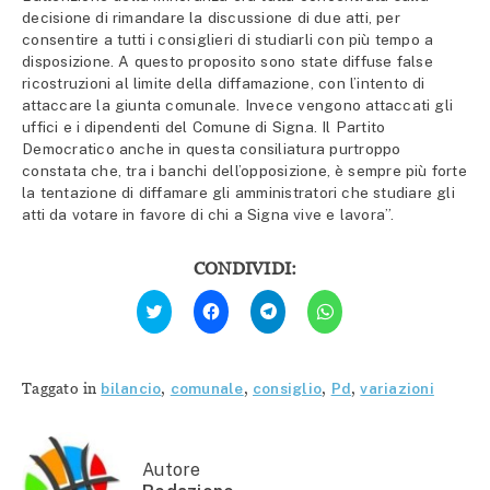
decisione di rimandare la discussione di due atti, per
consentire a tutti i consiglieri di studiarli con più tempo a
disposizione. A questo proposito sono state diffuse false
ricostruzioni al limite della diffamazione, con l’intento di
attaccare la giunta comunale. Invece vengono attaccati gli
uffici e i dipendenti del Comune di Signa. Il Partito
Democratico anche in questa consiliatura purtroppo
constata che, tra i banchi dell’opposizione, è sempre più forte
la tentazione di diffamare gli amministratori che studiare gli
atti da votare in favore di chi a Signa vive e lavora”.
CONDIVIDI:
Fai
Fai
Fai
Fai
clic
clic
clic
clic
qui
per
per
per
per
condividere
condividere
condividere
condividere
su
su
su
su
Facebook
Telegram
WhatsApp
Twitter
(Si
(Si
(Si
Taggato in
bilancio
,
comunale
,
consiglio
,
Pd
,
variazioni
(Si
apre
apre
apre
apre
in
in
in
in
una
una
una
una
nuova
nuova
nuova
nuova
finestra)
finestra)
finestra)
finestra)
Autore