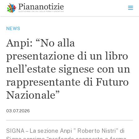
Vai
la
SEARCH
ME
contenuto
PR
Piana Notizie
Le notizie della Piana
NEWS
Anpi: “No alla
presentazione di un libro
nell’estate signese con un
rappresentante di Futuro
Nazionale”
03.07.2026
SIGNA – La sezione Anpi ” Roberto Nistri” di