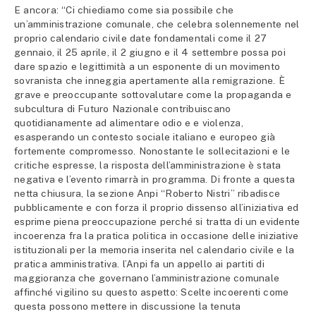
E ancora: “Ci chiediamo come sia possibile che
un’amministrazione comunale, che celebra solennemente nel
proprio calendario civile date fondamentali come il 27
gennaio, il 25 aprile, il 2 giugno e il 4 settembre possa poi
dare spazio e legittimità a un esponente di un movimento
sovranista che inneggia apertamente alla remigrazione. È
grave e preoccupante sottovalutare come la propaganda e
subcultura di Futuro Nazionale contribuiscano
quotidianamente ad alimentare odio e e violenza,
esasperando un contesto sociale italiano e europeo già
fortemente compromesso. Nonostante le sollecitazioni e le
critiche espresse, la risposta dell’amministrazione è stata
negativa e l’evento rimarrà in programma. Di fronte a questa
netta chiusura, la sezione Anpi “Roberto Nistri” ribadisce
pubblicamente e con forza il proprio dissenso all’iniziativa ed
esprime piena preoccupazione perché si tratta di un evidente
incoerenza fra la pratica politica in occasione delle iniziative
istituzionali per la memoria inserita nel calendario civile e la
pratica amministrativa. l’Anpi fa un appello ai partiti di
maggioranza che governano l’amministrazione comunale
affinché vigilino su questo aspetto: Scelte incoerenti come
questa possono mettere in discussione la tenuta