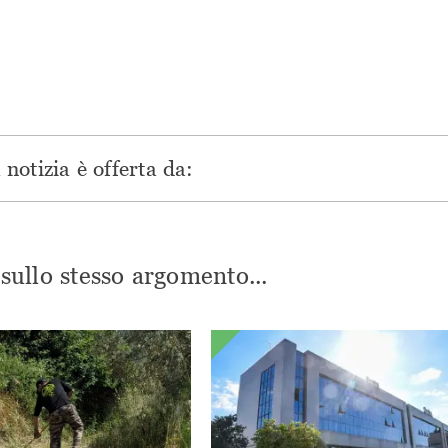
una
nuova
nuova
nuova
nuova
finestra)
finestra)
finestra)
finestra)
notizia è offerta da:
i sullo stesso argomento...