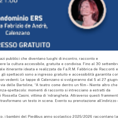
pazi pubblici che diventano luoghi di incontro, racconto e
ndere la cultura accessibile, gratuita e condivisa. Fino al 30 settembr
le itinerante ideata e realizzata da Fa.R.M. Fabbrica de Racconti 
 gli spettacoli sono a ingresso gratuito e accessibilità garantita co
 non vedenti. Le tappe di Calenzano si svolgeranno dal 5 al 27 giugn
via delle Bartoline, “A teatro come dentro un film – Niente altro che
nza-spettacolo: momenti di racconto si intrecciano a estratti da
i Rossella Casini, vittima di ’ndrangheta. Attraverso questi frammenti
trasformano un testo in scena. Evento su prenotazione all’indirizzo 
eto, i bambini del Piedibus anno scolastico 2025/2026 raccontano la