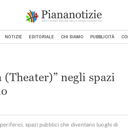
Piana Notizie
Le notizie della Piana
NOTIZIE
EDITORIALE
CHI SIAMO
PUBBLICITÀ
CO
MOSTRA/NASCONDI CERCA
 (Theater)” negli spazi
no
periferici, spazi pubblici che diventano luoghi di