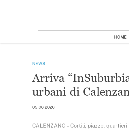
Vai
la
contenuto
HOME
NEWS
Arriva “InSuburbia
urbani di Calenza
05.06.2026
CALENZANO – Cortili, piazze, quartieri 