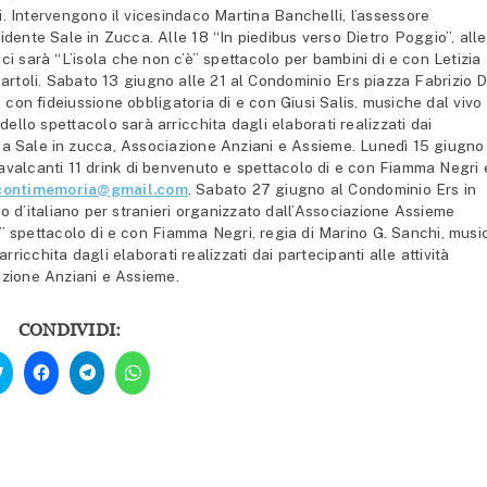
i. Intervengono il vicesindaco Martina Banchelli, l’assessore
idente Sale in Zucca. Alle 18 “In piedibus verso Dietro Poggio”, alle
i sarà “L’isola che non c’è” spettacolo per bambini di e con Letizia
artoli. Sabato 13 giugno alle 21 al Condominio Ers piazza Fabrizio 
con fideiussione obbligatoria di e con Giusi Salis, musiche dal vivo
ello spettacolo sarà arricchita dagli elaborati realizzati dai
e da Sale in zucca, Associazione Anziani e Assieme. Lunedì 15 giugno
Cavalcanti 11 drink di benvenuto e spettacolo di e con Fiamma Negri 
contimemoria@gmail.com
. Sabato 27 giugno al Condominio Ers in
o d’italiano per stranieri organizzato dall’Associazione Assieme
a” spettacolo di e con Fiamma Negri, regia di Marino G. Sanchi, musi
ricchita dagli elaborati realizzati dai partecipanti alle attività
iazione Anziani e Assieme.
CONDIVIDI:
Fai
Fai
Fai
Fai
clic
clic
clic
clic
qui
per
per
per
per
condividere
condividere
condividere
condividere
su
su
su
su
Facebook
Telegram
WhatsApp
Twitter
(Si
(Si
(Si
(Si
apre
apre
apre
apre
in
in
in
in
una
una
una