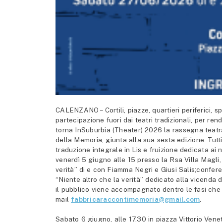
CALENZANO – Cortili, piazze, quartieri periferici, s
partecipazione fuori dai teatri tradizionali, per re
torna InSuburbia (Theater) 2026 la rassegna teatra
della Memoria, giunta alla sua sesta edizione. Tutti
traduzione integrale in Lis e fruizione dedicata ai
venerdì 5 giugno alle 15 presso la Rsa Villa Magli, 
verità” di e con Fiamma Negri e Giusi Salis;confere
“Niente altro che la verità” dedicato alla vicenda d
il pubblico viene accompagnato dentro le fasi che 
mail
fabbricaraccontimemoria@gmail.com
.
Sabato 6 giugno, alle 17.30 in piazza Vittorio Ven