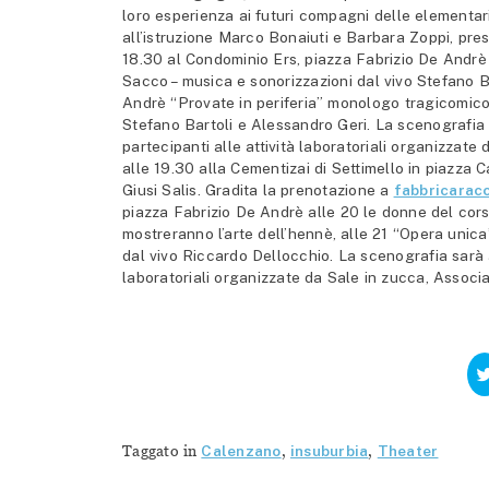
loro esperienza ai futuri compagni delle elementar
all’istruzione Marco Bonaiuti e Barbara Zoppi, pres
18.30 al Condominio Ers, piazza Fabrizio De Andrè c
Sacco – musica e sonorizzazioni dal vivo Stefano B
Andrè “Provate in periferia” monologo tragicomico 
Stefano Bartoli e Alessandro Geri. La scenografia d
partecipanti alle attività laboratoriali organizzat
alle 19.30 alla Cementizai di Settimello in piazza 
Giusi Salis. Gradita la prenotazione a
fabbricarac
piazza Fabrizio De Andrè alle 20 le donne del cors
mostreranno l’arte dell’hennè, alle 21 “Opera unic
dal vivo Riccardo Dellocchio. La scenografia sarà ar
laboratoriali organizzate da Sale in zucca, Assoc
Taggato in
Calenzano
,
insuburbia
,
Theater