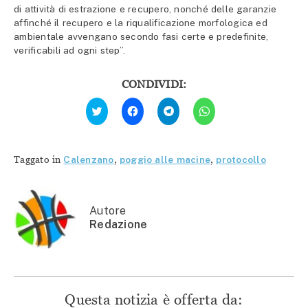
di attività di estrazione e recupero, nonché delle garanzie
affinché il recupero e la riqualificazione morfologica ed
ambientale avvengano secondo fasi certe e predefinite,
verificabili ad ogni step”.
CONDIVIDI:
Fai
Fai
Fai
Fai
clic
clic
clic
clic
qui
per
per
per
per
condividere
condividere
condividere
condividere
su
su
su
su
Facebook
Telegram
WhatsApp
Twitter
(Si
(Si
(Si
Taggato in
Calenzano
,
poggio alle macine
,
protocollo
(Si
apre
apre
apre
apre
in
in
in
in
una
una
una
una
nuova
nuova
nuova
nuova
finestra)
finestra)
finestra)
finestra)
Autore
Redazione
Questa notizia è offerta da: