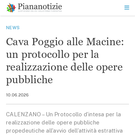
Vai
la
SEARCH
ME
contenuto
PR
Piana Notizie
Le notizie della Piana
NEWS
Cava Poggio alle Macine:
un protocollo per la
realizzazione delle opere
pubbliche
10.06.2026
CALENZANO – Un Protocollo d’intesa per la
realizzazione delle opere pubbliche
propedeutiche all’avvio dell’attività estrattiva