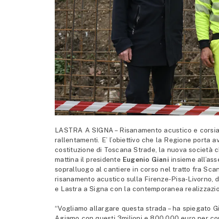
LASTRA A SIGNA – Risanamento acustico e corsia d
rallentamenti. E’ l’obiettivo che la Regione porta a
costituzione di Toscana Strade, la nuova società ch
mattina il presidente
Eugenio Giani
insieme all’ass
sopralluogo al cantiere in corso nel tratto fra Scan
risanamento acustico sulla Firenze-Pisa-Livorno, 
e Lastra a Signa con la contemporanea realizzazio
“Vogliamo allargare questa strada – ha spiegato Gi
Agiamo con questi 3milioni e 800.000 euro per com