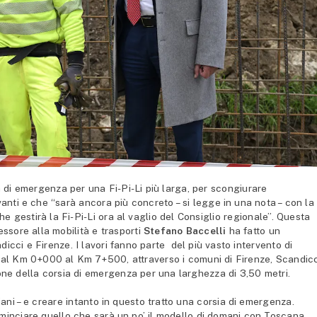
i emergenza per una Fi-Pi-Li più larga, per scongiurare
vanti e che “sarà ancora più concreto – si legge in una nota – con la
e gestirà la Fi-Pi-Li ora al vaglio del Consiglio regionale”. Questa
essore alla mobilità e trasporti
Stefano Baccelli
ha fatto un
dicci e Firenze. I lavori fanno parte del più vasto intervento di
dal Km 0+000 al Km 7+500, attraverso i comuni di Firenze, Scandic
ne della corsia di emergenza per una larghezza di 3,50 metri.
ani – e creare intanto in questo tratto una corsia di emergenza.
inciare quello che sarà un po’ il modello di domani con Toscana