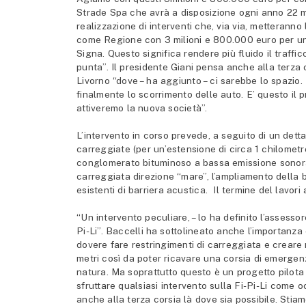
Strade Spa che avrà a disposizione ogni anno 22 m
realizzazione di interventi che, via via, metteranno
come Regione con 3 milioni e 800.000 euro per un be
Signa. Questo significa rendere più fluido il traffico 
punta”. Il presidente Giani pensa anche alla terza
Livorno “dove – ha aggiunto – ci sarebbe lo spazio. 
finalmente lo scorrimento delle auto. E’ questo il p
attiveremo la nuova società”.
L’intervento in corso prevede, a seguito di un dett
carreggiate (per un’estensione di circa 1 chilomet
conglomerato bituminoso a bassa emissione sonora 
carreggiata direzione “mare”, l’ampliamento della b
esistenti di barriera acustica. Il termine del lavor
“Un intervento peculiare, – lo ha definito l’assessor
Pi-Li”. Baccelli ha sottolineato anche l’importanza
dovere fare restringimenti di carreggiata e creare 
metri così da poter ricavare una corsia di emergenza
natura. Ma soprattutto questo è un progetto pilota
sfruttare qualsiasi intervento sulla Fi-Pi-Li come
anche alla terza corsia là dove sia possibile. Stiamo