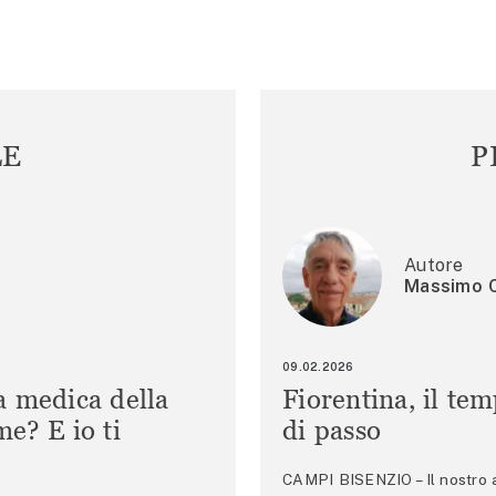
LE
P
Autore
Massimo C
09.02.2026
a medica della
Fiorentina, il te
e? E io ti
di passo
CAMPI BISENZIO – Il nostro au