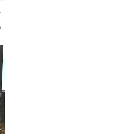
,
a
à