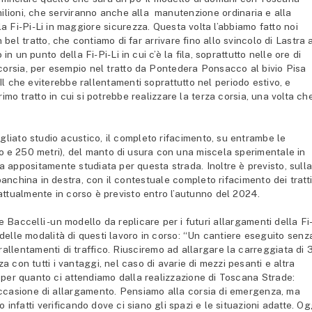
ilioni, che serviranno anche alla manutenzione ordinaria e alla
 la Fi-Pi-Li in maggiore sicurezza. Questa volta l’abbiamo fatto noi
l tratto, che contiamo di far arrivare fino allo svincolo di Lastra 
in un punto della Fi-Pi-Li in cui c’è la fila, soprattutto nelle ore di
 corsia, per esempio nel tratto da Pontedera Ponsacco al bivio Pisa
Il che eviterebbe rallentamenti soprattutto nel periodo estivo, e
rimo tratto in cui si potrebbe realizzare la terza corsia, una volta ch
agliato studio acustico, il completo rifacimento, su entrambe le
ro e 250 metri), del manto di usura con una miscela sperimentale in
appositamente studiata per questa strada. Inoltre è previsto, sull
anchina in destra, con il contestuale completo rifacimento dei tratt
i attualmente in corso è previsto entro l’autunno del 2024.
e Baccelli -un modello da replicare per i futuri allargamenti della Fi
 delle modalità di questi lavoro in corso: “Un cantiere eseguito senz
rallentamenti di traffico. Riusciremo ad allargare la carreggiata di 
 con tutti i vantaggi, nel caso di avarie di mezzi pesanti e altra
 per quanto ci attendiamo dalla realizzazione di Toscana Strade:
 occasione di allargamento. Pensiamo alla corsia di emergenza, ma
 infatti verificando dove ci siano gli spazi e le situazioni adatte. Og