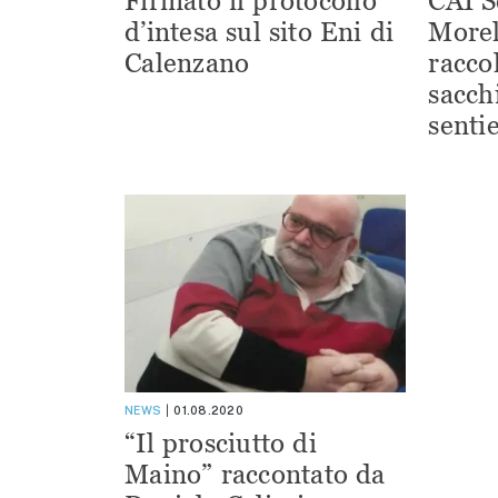
Firmato il protocollo
CAI S
d’intesa sul sito Eni di
Morel
Calenzano
racco
sacchi
sentie
NEWS
01.08.2020
“Il prosciutto di
Maino” raccontato da