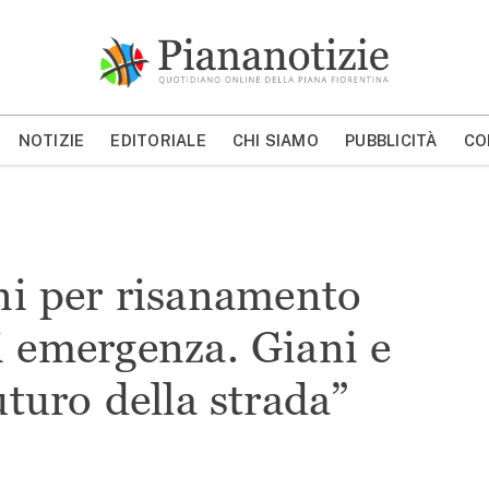
Piana Notizie
Le notizie della Piana
NOTIZIE
EDITORIALE
CHI SIAMO
PUBBLICITÀ
CO
MOSTRA/NASCONDI CERCA
oni per risanamento
di emergenza. Giani e
futuro della strada”