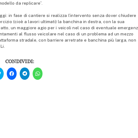
odello da replicare”.
ggi: in fase di cantiere si realizza l’intervento senza dover chiudere
rcizio (cioè a lavori ultimati) la banchina in destra, con la sua
ratto, un maggiore agio per i veicoli nel caso di eventuale emergenz
entamenti al flusso veicolare nel caso di un problema ad un mezzo
iattaforma stradale, con barriere arretrate e banchina più larga, non
Li.
CONDIVIDI:
Fai
Fai
Fai
Fai
clic
clic
clic
clic
qui
per
per
per
per
condividere
condividere
condividere
condividere
su
su
su
su
Facebook
Telegram
WhatsApp
Twitter
(Si
(Si
(Si
(Si
apre
apre
apre
apre
in
in
in
in
una
una
una
una
nuova
nuova
nuova
nuova
finestra)
finestra)
finestra)
finestra)