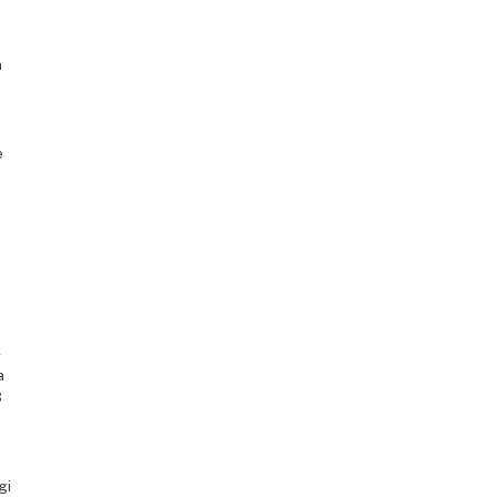
a
e
a
i
-
a
3
gi