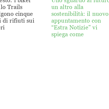
esto: i biker
Uno sguardo al futuro
lo Trails
un altro alla
lgono cinque
sostenibilità: il nuovo
 di rifiuti sui
appuntamento con
ri
“Estra Notizie” vi
spiega come