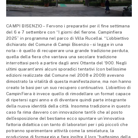
CAMPI BISENZIO – Fervono i preparativi per il fine settimana
del 6 e 7 settembre con “I giorni del fierone. Campinfiera
2025” in programma nel parco di Villa Rucellai. “L’obbiettivo
dichiarato del Comune di Campi Bisenzio – si legge in una
nota – è quello di recuperare una grande tradizione perduta,
quella della fiera che vantava una secolare tradizione
interrottasi però a partire dagli anni Ottanta del ‘900. Negli
ultimi quarant’anni alcuni sporadici tentativi (con bellissime
edizioni realizzate dal Comune nel 2008 e 2009) avevano
dimostrato la vitalità di questa manifestazione, ma non hanno
creato le basi per un suo recupero continuativo. L’obiettivo di
CampinFiera è invece quello di rimodellare un format capace
di ripetersi ogni anno e di diventare quindi parte integrante
della nuova identità della città. Insomma tradizione in questo
caso fa rima davvero con innovazione tant’è che al posto
dell’esposizione del bestiame ecco spuntare un’innovativa
fattoria didattica con tanto di laboratori per i più piccoli che
potranno sperimentare attività come la smielatura, la
produzione di formaggio e fare inoltre il loro “battesimo della