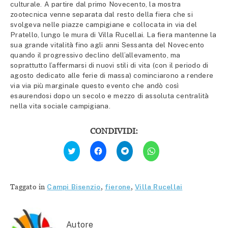
culturale. A partire dal primo Novecento, la mostra
zootecnica venne separata dal resto della fiera che si
svolgeva nelle piazze campigiane e collocata in via del
Pratello, lungo le mura di Villa Rucellai. La fiera mantenne la
sua grande vitalità fino agli anni Sessanta del Novecento
quando il progressivo declino dell’allevamento, ma
soprattutto l’affermarsi di nuovi stili di vita (con il periodo di
agosto dedicato alle ferie di massa) cominciarono a rendere
via via più marginale questo evento che andò così
esaurendosi dopo un secolo e mezzo di assoluta centralità
nella vita sociale campigiana.
CONDIVIDI:
Fai
Fai
Fai
Fai
clic
clic
clic
clic
qui
per
per
per
per
condividere
condividere
condividere
condividere
su
su
su
su
Facebook
Telegram
WhatsApp
Twitter
(Si
(Si
(Si
Taggato in
Campi Bisenzio
,
fierone
,
Villa Rucellai
(Si
apre
apre
apre
apre
in
in
in
in
una
una
una
una
nuova
nuova
nuova
nuova
finestra)
finestra)
finestra)
finestra)
Autore