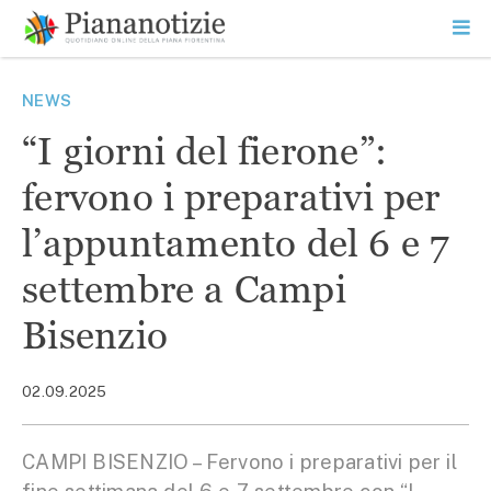
Vai
la
SEARCH
ME
contenuto
PR
Piana Notizie
Le notizie della Piana
NEWS
“I giorni del fierone”:
fervono i preparativi per
l’appuntamento del 6 e 7
settembre a Campi
Bisenzio
02.09.2025
CAMPI BISENZIO – Fervono i preparativi per il