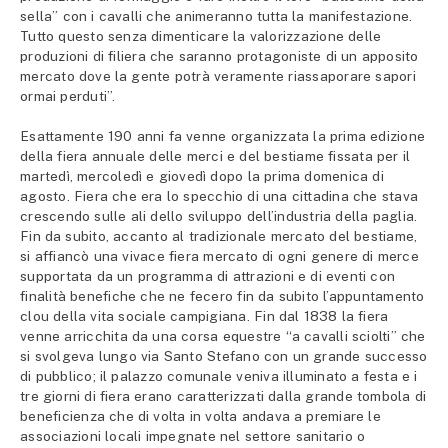
sella” con i cavalli che animeranno tutta la manifestazione.
Tutto questo senza dimenticare la valorizzazione delle
produzioni di filiera che saranno protagoniste di un apposito
mercato dove la gente potrà veramente riassaporare sapori
ormai perduti”.
Esattamente 190 anni fa venne organizzata la prima edizione
della fiera annuale delle merci e del bestiame fissata per il
martedì, mercoledì e giovedì dopo la prima domenica di
agosto. Fiera che era lo specchio di una cittadina che stava
crescendo sulle ali dello sviluppo dell’industria della paglia.
Fin da subito, accanto al tradizionale mercato del bestiame,
si affiancò una vivace fiera mercato di ogni genere di merce
supportata da un programma di attrazioni e di eventi con
finalità benefiche che ne fecero fin da subito l’appuntamento
clou della vita sociale campigiana. Fin dal 1838 la fiera
venne arricchita da una corsa equestre “a cavalli sciolti” che
si svolgeva lungo via Santo Stefano con un grande successo
di pubblico; il palazzo comunale veniva illuminato a festa e i
tre giorni di fiera erano caratterizzati dalla grande tombola di
beneficienza che di volta in volta andava a premiare le
associazioni locali impegnate nel settore sanitario o