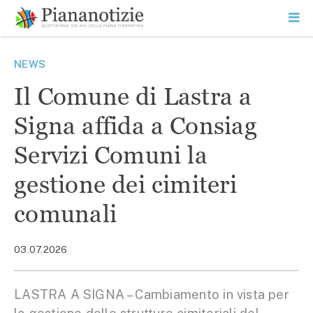
Vai
la
SEARCH
ME
contenuto
PR
Piana Notizie
Le notizie della Piana
NEWS
Il Comune di Lastra a
Signa affida a Consiag
Servizi Comuni la
gestione dei cimiteri
comunali
03.07.2026
LASTRA A SIGNA – Cambiamento in vista per