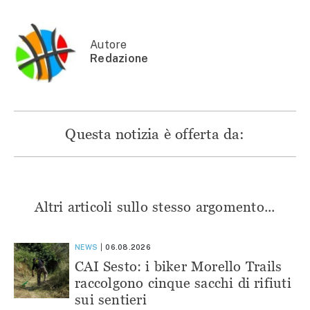
apre
in
in
in
in
una
una
una
una
nuova
nuova
nuova
nuova
finestra)
finestra)
finestra)
finestra)
Autore
Redazione
Questa notizia è offerta da:
Altri articoli sullo stesso argomento...
NEWS
06.08.2026
CAI Sesto: i biker Morello Trails
raccolgono cinque sacchi di rifiuti
sui sentieri