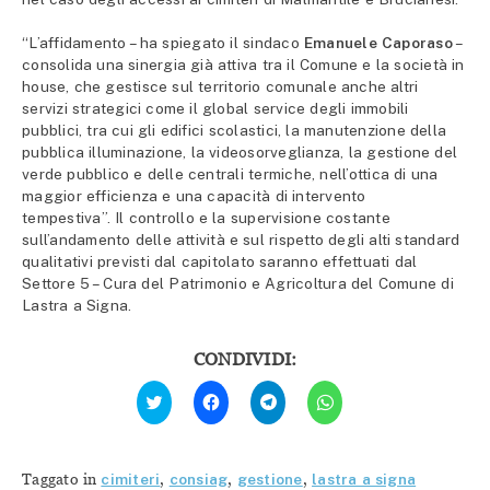
“L’affidamento – ha spiegato il sindaco
Emanuele Caporaso
–
consolida una sinergia già attiva tra il Comune e la società in
house, che gestisce sul territorio comunale anche altri
servizi strategici come il global service degli immobili
pubblici, tra cui gli edifici scolastici, la manutenzione della
pubblica illuminazione, la videosorveglianza, la gestione del
verde pubblico e delle centrali termiche, nell’ottica di una
maggior efficienza e una capacità di intervento
tempestiva”. Il controllo e la supervisione costante
sull’andamento delle attività e sul rispetto degli alti standard
qualitativi previsti dal capitolato saranno effettuati dal
Settore 5 – Cura del Patrimonio e Agricoltura del Comune di
Lastra a Signa.
CONDIVIDI:
Fai
Fai
Fai
Fai
clic
clic
clic
clic
qui
per
per
per
per
condividere
condividere
condividere
condividere
su
su
su
su
Facebook
Telegram
WhatsApp
Twitter
(Si
(Si
(Si
Taggato in
cimiteri
,
consiag
,
gestione
,
lastra a signa
(Si
apre
apre
apre