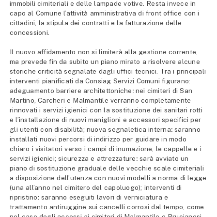
immobili cimiteriali e delle lampade votive. Resta invece in
capo al Comune l’attività amministrativa di front office con i
cittadini, la stipula dei contratti e la fatturazione delle
concessioni.
Il nuovo affidamento non si limiterà alla gestione corrente,
ma prevede fin da subito un piano mirato a risolvere alcune
storiche criticità segnalate dagli uffici tecnici. Tra i principali
interventi pianificati da Consiag Servizi Comuni figurano:
adeguamento barriere architettoniche
:
nei cimiteri di San
Martino, Carcheri e Malmantile verranno completamente
rinnovati i servizi igienici con la sostituzione dei sanitari rotti
e l’installazione di nuovi maniglioni e accessori specifici per
gli utenti con disabilità; nuova segnaletica interna
:
saranno
installati nuovi percorsi di indirizzo per guidare in modo
chiaro i visitatori verso i campi di inumazione, le cappelle e i
servizi igienici; sicurezza e attrezzature
:
sarà avviato un
piano di sostituzione graduale delle vecchie scale cimiteriali
a disposizione dell’utenza con nuovi modelli a norma di legge
(una all’anno nel cimitero del capoluogo); interventi di
ripristino
:
saranno eseguiti lavori di verniciatura e
trattamento antiruggine sui cancelli corrosi dal tempo, come
nel caso degli accessi ai cimiteri di Malmantile e Brucianesi.