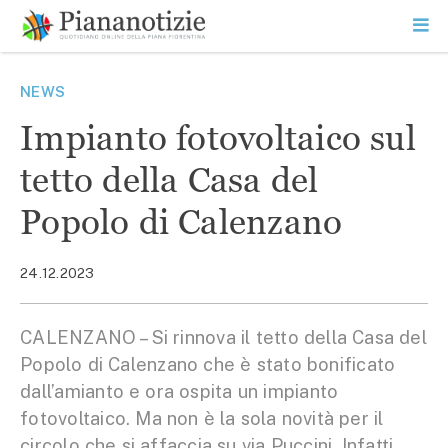
Vai
la
SEARCH
ME
contenuto
PR
Piana Notizie
Le notizie della Piana
NEWS
Impianto fotovoltaico sul
tetto della Casa del
Popolo di Calenzano
24.12.2023
CALENZANO – Si rinnova il tetto della Casa del
Popolo di Calenzano che è stato bonificato
dall’amianto e ora ospita un impianto
fotovoltaico. Ma non è la sola novità per il
circolo che si affaccia su via Puccini. Infatti,