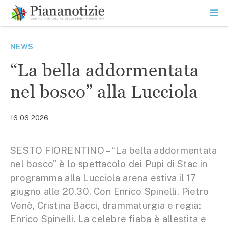
Vai
la
SEARCH
ME
contenuto
PR
Piana Notizie
Le notizie della Piana
NEWS
“La bella addormentata
nel bosco” alla Lucciola
16.06.2026
SESTO FIORENTINO – “La bella addormentata
nel bosco” è lo spettacolo dei Pupi di Stac in
programma alla Lucciola arena estiva il 17
giugno alle 20.30. Con Enrico Spinelli, Pietro
Venè, Cristina Bacci, drammaturgia e regia:
Enrico Spinelli. La celebre fiaba è allestita e