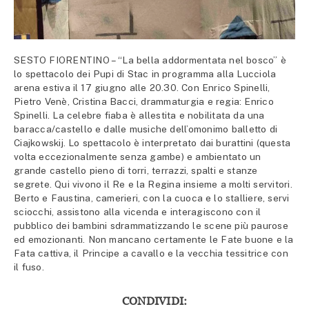
SESTO FIORENTINO – “La bella addormentata nel bosco” è
lo spettacolo dei Pupi di Stac in programma alla Lucciola
arena estiva il 17 giugno alle 20.30. Con Enrico Spinelli,
Pietro Venè, Cristina Bacci, drammaturgia e regia: Enrico
Spinelli. La celebre fiaba è allestita e nobilitata da una
baracca/castello e dalle musiche dell’omonimo balletto di
Ciajkowskij. Lo spettacolo è interpretato dai burattini (questa
volta eccezionalmente senza gambe) e ambientato un
grande castello pieno di torri, terrazzi, spalti e stanze
segrete. Qui vivono il Re e la Regina insieme a molti servitori.
Berto e Faustina, camerieri, con la cuoca e lo stalliere, servi
sciocchi, assistono alla vicenda e interagiscono con il
pubblico dei bambini sdrammatizzando le scene più paurose
ed emozionanti. Non mancano certamente le Fate buone e la
Fata cattiva, il Principe a cavallo e la vecchia tessitrice con
il fuso.
CONDIVIDI: