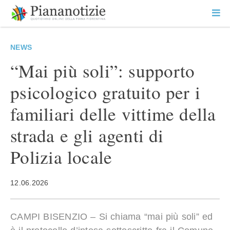
Vai
la
SEARCH
ME
contenuto
PR
Piana Notizie
Le notizie della Piana
NEWS
“Mai più soli”: supporto
psicologico gratuito per i
familiari delle vittime della
strada e gli agenti di
Polizia locale
12.06.2026
CAMPI BISENZIO – Si chiama “mai più soli” ed