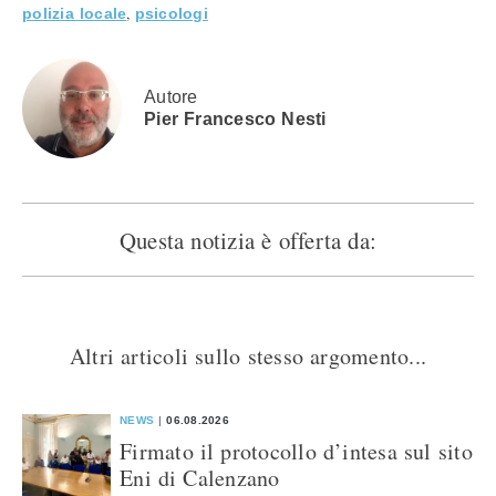
apre
in
in
in
,
polizia locale
psicologi
in
una
una
una
una
nuova
nuova
nuova
nuova
finestra)
finestra)
finestra)
finestra)
Autore
Pier Francesco Nesti
Questa notizia è offerta da:
Altri articoli sullo stesso argomento...
NEWS
06.08.2026
Firmato il protocollo d’intesa sul sito
Eni di Calenzano