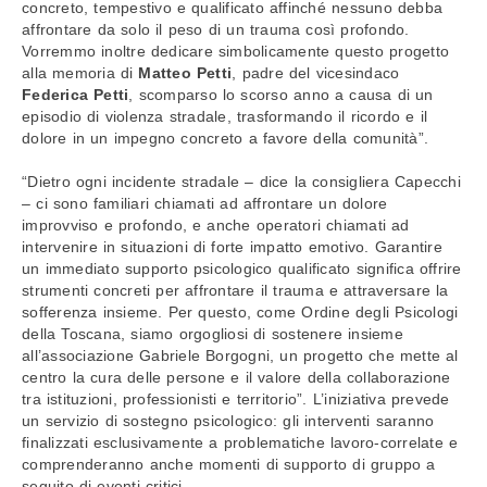
concreto, tempestivo e qualificato affinché nessuno debba
affrontare da solo il peso di un trauma così profondo.
Vorremmo inoltre dedicare simbolicamente questo progetto
alla memoria di
Matteo Petti
, padre del vicesindaco
Federica Petti
, scomparso lo scorso anno a causa di un
episodio di violenza stradale, trasformando il ricordo e il
dolore in un impegno concreto a favore della comunità”.
“Dietro ogni incidente stradale – dice la consigliera Capecchi
– ci sono familiari chiamati ad affrontare un dolore
improvviso e profondo, e anche operatori chiamati ad
intervenire in situazioni di forte impatto emotivo. Garantire
un immediato supporto psicologico qualificato significa offrire
strumenti concreti per affrontare il trauma e attraversare la
sofferenza insieme. Per questo, come Ordine degli Psicologi
della Toscana, siamo orgogliosi di sostenere insieme
all’associazione Gabriele Borgogni, un progetto che mette al
centro la cura delle persone e il valore della collaborazione
tra istituzioni, professionisti e territorio”. L’iniziativa prevede
un servizio di sostegno psicologico: gli interventi saranno
finalizzati esclusivamente a problematiche lavoro-correlate e
comprenderanno anche momenti di supporto di gruppo a
seguito di eventi critici.