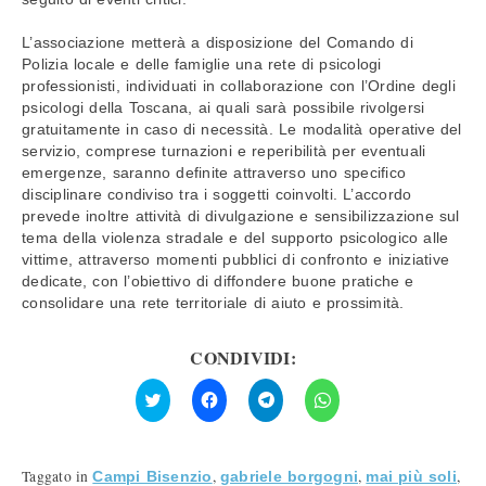
L’associazione metterà a disposizione del Comando di
Polizia locale e delle famiglie una rete di psicologi
professionisti, individuati in collaborazione con l’Ordine degli
psicologi della Toscana, ai quali sarà possibile rivolgersi
gratuitamente in caso di necessità. Le modalità operative del
servizio, comprese turnazioni e reperibilità per eventuali
emergenze, saranno definite attraverso uno specifico
disciplinare condiviso tra i soggetti coinvolti. L’accordo
prevede inoltre attività di divulgazione e sensibilizzazione sul
tema della violenza stradale e del supporto psicologico alle
vittime, attraverso momenti pubblici di confronto e iniziative
dedicate, con l’obiettivo di diffondere buone pratiche e
consolidare una rete territoriale di aiuto e prossimità.
CONDIVIDI:
Fai
Fai
Fai
Fai
clic
clic
clic
clic
qui
per
per
per
per
condividere
condividere
condividere
condividere
su
su
su
su
Facebook
Telegram
WhatsApp
Twitter
(Si
(Si
(Si
Taggato in
,
,
,
Campi Bisenzio
gabriele borgogni
mai più soli
(Si
apre
apre
apre