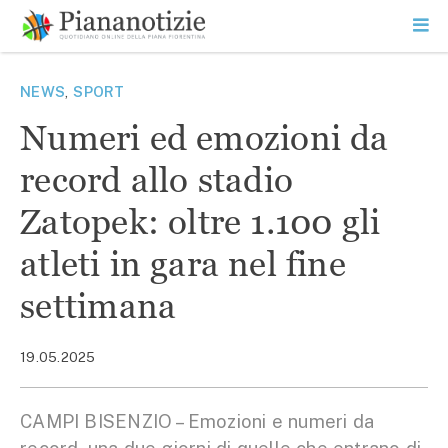
Vai
la
SEARCH
ME
contenuto
PR
Piana Notizie
Le notizie della Piana
NEWS
,
SPORT
Numeri ed emozioni da
record allo stadio
Zatopek: oltre 1.100 gli
atleti in gara nel fine
settimana
19.05.2025
CAMPI BISENZIO – Emozioni e numeri da