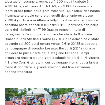
Libertas Unicusano Livorno: sui 1.500 metri il sabato (in
4’33”14) e, col crono di 9’43”46, sui 3.000 la domenica
(corsi proco prima della gara maschile). Due lampi che hanno
illuminato lo stadio sono stati quelli dello juniores classe
2006
Agu
(Toscana Atletica Jolly) che il sabato ha chiuso a
secondo posto per soli 8 millesimi i 400 (correndo non nella
serie dei migliori) in 47”99 (quarto tempo in Italia di
categoria dell’anno) preceduto in classifica da
Giacomo
Bianchini
dell’Atletica Livorno (47”91), e la domenica è stato
secondo sui 200 corsi contro vento -2,6 in 22”25 preceduto
dal compagno di squadra
Lorenzo Barculli
(22”12). Ora per
chiudere la prima parte della stagione l’Atletica Campi
organizza ancora alcune gare scolastiche e poi, il 14 giugno,
il Trofeo Coni. Giornate in cui, comunque, non si potrà fare a
meno di ricordare le grandi emozioni del fine settimana
appena trascorso.