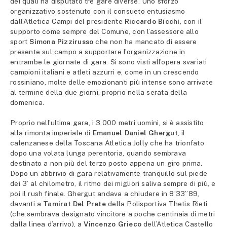
dei quali ha disputato tre gare diverse. Uno sforzo
organizzativo sostenuto con il consueto entusiasmo
dall’Atletica Campi del presidente
Riccardo Bicchi
, con il
supporto come sempre del Comune, con l’assessore allo
sport
Simona Pizzirusso
che non ha mancato di essere
presente sul campo a supportare l’organizzazione in
entrambe le giornate di gara. Si sono visti all’opera svariati
campioni italiani e atleti azzurri e, come in un crescendo
rossiniano, molte delle emozionanti più intense sono arrivate
al termine della due giorni, proprio nella serata della
domenica.
Proprio nell’ultima gara, i 3.000 metri uomini, si è assistito
alla rimonta imperiale di
Emanuel Daniel Ghergut
, il
calenzanese della Toscana Atletica Jolly che ha trionfato
dopo una volata lunga perentoria, quando sembrava
destinato a non più del terzo posto appena un giro prima.
Dopo un abbrivio di gara relativamente tranquillo sul piede
dei 3’ al chilometro, il ritmo dei migliori saliva sempre di più, e
poi il rush finale. Ghergut andava a chiudere in 8’33”89,
davanti a
Tamirat Del Prete
della Polisportiva Thetis Rieti
(che sembrava designato vincitore a poche centinaia di metri
dalla linea d’arrivo), a
Vincenzo Grieco
dell’Atletica Castello