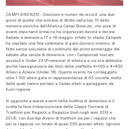
CAMPI BISENZIO – Emozioni e numeri da record, una due
giorni di quelle che entrano di diritto nella top 10 delle
memorie storiche dell’Atletica Campi Bisenzio, che pure di
eventi importanti ormai ne ha organizzati decine e decine.
Sabato e domenica 17 e 18 maggio, infatti, lo stadio Zatopek
ha ospitato una fine settimana di gare davvero intenso, di
fatto senza soluzione di continuità dal primo pomeriggio del
sabato alla serata di domenica, con i Campionati toscani
assoluti e Under 23 (Promesse) di atletica a cui era abbinata
anche l’assegnazione dei titoli delle staffette 4×100 e 4×400
Allievi e Allieve (Under 18). Questo evento ha conteggiato
oltre 1.100 atleti-gara in rappresentanza di 63 società, molte
delle quali hanno portato a Campi atleti a gareggiare da
fuori regione.
In aggiunta a questi eventi nella mattina di domenica si è
svolta la fase interprovinciale della Coppa Toscana di
Triathlon per Ragazzi e Ragazze (nati negli anni 2012 e
2013), con due tipi diversi di triathlon sia per i ragazzi che
per le ragazze: un totale di quasi 200 giovani atleti, ognuno