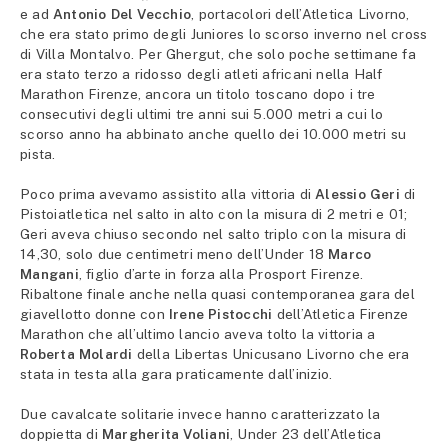
e ad
Antonio Del Vecchio
, portacolori dell’Atletica Livorno,
che era stato primo degli Juniores lo scorso inverno nel cross
di Villa Montalvo. Per Ghergut, che solo poche settimane fa
era stato terzo a ridosso degli atleti africani nella Half
Marathon Firenze, ancora un titolo toscano dopo i tre
consecutivi degli ultimi tre anni sui 5.000 metri a cui lo
scorso anno ha abbinato anche quello dei 10.000 metri su
pista.
Poco prima avevamo assistito alla vittoria di
Alessio Geri
di
Pistoiatletica nel salto in alto con la misura di 2 metri e 01;
Geri aveva chiuso secondo nel salto triplo con la misura di
14,30, solo due centimetri meno dell’Under 18
Marco
Mangani
, figlio d’arte in forza alla Prosport Firenze.
Ribaltone finale anche nella quasi contemporanea gara del
giavellotto donne con
Irene Pistocchi
dell’Atletica Firenze
Marathon che all’ultimo lancio aveva tolto la vittoria a
Roberta Molardi
della Libertas Unicusano Livorno che era
stata in testa alla gara praticamente dall’inizio.
Due cavalcate solitarie invece hanno caratterizzato la
doppietta di
Margherita Voliani
, Under 23 dell’Atletica