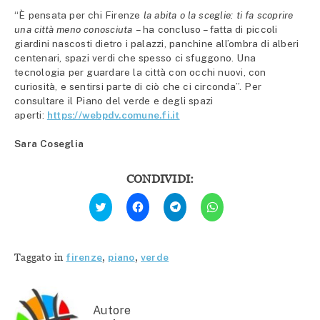
“È pensata per chi Firenze
la abita o la sceglie: ti fa scoprire
una città meno conosciuta
– ha concluso – fatta di piccoli
giardini nascosti dietro i palazzi, panchine all’ombra di alberi
centenari, spazi verdi che spesso ci sfuggono. Una
tecnologia per guardare la città con occhi nuovi, con
curiosità, e sentirsi parte di ciò che ci circonda”. Per
consultare il Piano del verde e degli spazi
aperti:
https://webpdv.comune.fi.it
Sara Coseglia
CONDIVIDI:
Fai
Fai
Fai
Fai
clic
clic
clic
clic
qui
per
per
per
per
condividere
condividere
condividere
condividere
su
su
su
su
Facebook
Telegram
WhatsApp
Twitter
(Si
(Si
(Si
Taggato in
firenze
,
piano
,
verde
(Si
apre
apre
apre
apre
in
in
in
in
una
una
una
una
nuova
nuova
nuova
nuova
finestra)
finestra)
finestra)
finestra)
Autore