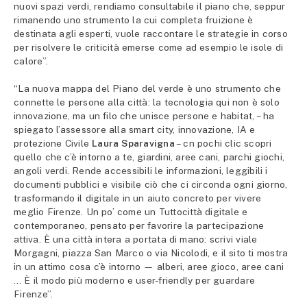
nuovi spazi verdi, rendiamo consultabile il piano che, seppur
rimanendo uno strumento la cui completa fruizione è
destinata agli esperti, vuole raccontare le strategie in corso
per risolvere le criticità emerse come ad esempio le isole di
calore”.
“La nuova mappa del Piano del verde è uno strumento che
connette le persone alla città: la tecnologia qui non è solo
innovazione, ma un filo che unisce persone e habitat, – ha
spiegato l’assessore alla smart city, innovazione, IA e
protezione Civile
Laura Sparavigna
– cn pochi clic scopri
quello che c’è intorno a te, giardini, aree cani, parchi giochi,
angoli verdi. Rende accessibili le informazioni, leggibili i
documenti pubblici e visibile ciò che ci circonda ogni giorno,
trasformando il digitale in un aiuto concreto per vivere
meglio Firenze. Un po’ come un Tuttocittà digitale e
contemporaneo, pensato per favorire la partecipazione
attiva. È una città intera a portata di mano: scrivi viale
Morgagni, piazza San Marco o via Nicolodi, e il sito ti mostra
in un attimo cosa c’è intorno — alberi, aree gioco, aree cani
… È il modo più moderno e user-friendly per guardare
Firenze”.