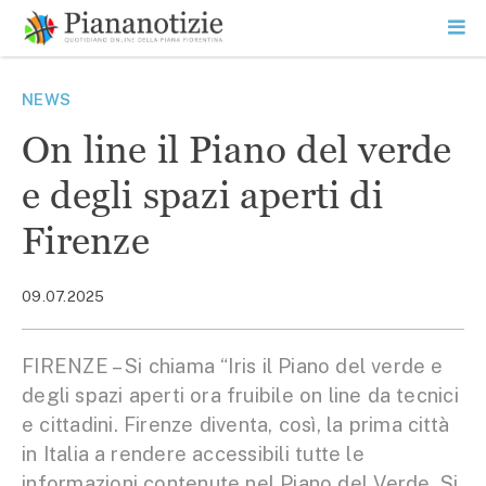
Vai
la
SEARCH
ME
contenuto
PR
Piana Notizie
Le notizie della Piana
NEWS
On line il Piano del verde
e degli spazi aperti di
Firenze
09.07.2025
FIRENZE – Si chiama “Iris il Piano del verde e
degli spazi aperti ora fruibile on line da tecnici
e cittadini. Firenze diventa, così, la prima città
in Italia a rendere accessibili tutte le
informazioni contenute nel Piano del Verde. Si