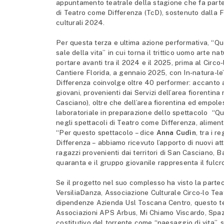
appuntamento teatrale della stagione che fa part
di Teatro come Differenza (TcD), sostenuto dalla F
culturali 2024.
Per questa terza e ultima azione performativa, “Quel
sale della vita” in cui torna il trittico uomo arte
portare avanti tra il 2024 e il 2025, prima al Circ
Cantiere Florida, a gennaio 2025, con In-natura-le
Differenza coinvolge oltre 40 performer: accanto agl
giovani, provenienti dai Servizi dell’area fiorenti
Casciano), oltre che dell’area fiorentina ed empole
laboratoriale in preparazione dello spettacolo “Q
negli spettacoli di Teatro come Differenza, aliment
“Per questo spettacolo – dice
Anna Cudìn
, tra i 
Differenza – abbiamo ricevuto l’apporto di nuovi atto
ragazzi provenienti dai territori di San Casciano, B
quaranta e il gruppo giovanile rappresenta il fulcr
Se il progetto nel suo complesso ha visto la parte
VersiliaDanza, Associazione Culturale Circo-lo Te
dipendenze Azienda Usl Toscana Centro, questo ter
Associazioni APS Arbus, Mi Chiamo Viscardo, Spazio 
costitutivo del torrente come “paesaggio di vita”, so