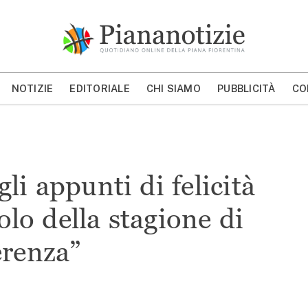
Piana Notizie
Le notizie della Piana
NOTIZIE
EDITORIALE
CHI SIAMO
PUBBLICITÀ
CO
MOSTRA/NASCONDI CERCA
li appunti di felicità
olo della stagione di
erenza”