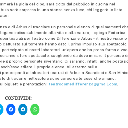
primerà la gioia del cibo, sarà colto dal pubblico in cucina nel
 buio sarà sorpreso in una stanza senza luce, chi leggerà la lista
atori.
enza e di Arbus di tracciare un personale elenco di quei momenti ch
egano indissolubilmente alla vita e alla natura, – spiega
Federica
ruppi teatrali per Teatro come Differenza e Arbus – il nostro viaggio
 catturato sul torrente hanno dato il primo impulso allo spettacolo,
no partecipato ai nostri laboratori, un’opera che ha preso forma e vo
reeranno il loro spettacolo, scegliendo da dove iniziare il percorso d
e il proprio personale inventario. Ci saranno, infatti, anche postazi
anch’esso stilare il proprio elenco. All’esterno sulla
 i partecipanti ai laboratori teatrali di Arbus a Scandicci e San Minia
cato di tradurre nell’esplorazione corporea le cose che amano,
i biglietti e prenotazioni:
teatrocomedifferenza@gmail.com
.
CONDIVIDI:
Fai
Fai
Fai
Fai
clic
clic
clic
clic
qui
per
per
per
per
condividere
condividere
condividere
condividere
su
su
su
su
Facebook
Telegram
WhatsApp
Twitter
(Si
(Si
(Si