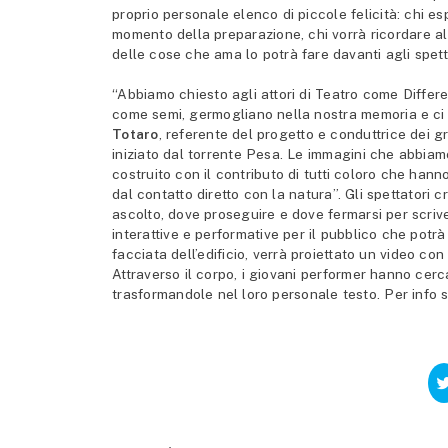
proprio personale elenco di piccole felicità: chi es
momento della preparazione, chi vorrà ricordare al
delle cose che ama lo potrà fare davanti agli spett
“Abbiamo chiesto agli attori di Teatro come Differ
come semi, germogliano nella nostra memoria e ci l
Totaro
, referente del progetto e conduttrice dei g
iniziato dal torrente Pesa. Le immagini che abbiamo
costruito con il contributo di tutti coloro che han
dal contatto diretto con la natura”. Gli spettatori c
ascolto, dove proseguire e dove fermarsi per scriver
interattive e performative per il pubblico che potrà 
facciata dell’edificio, verrà proiettato un video con
Attraverso il corpo, i giovani performer hanno cer
trasformandole nel loro personale testo. Per info su