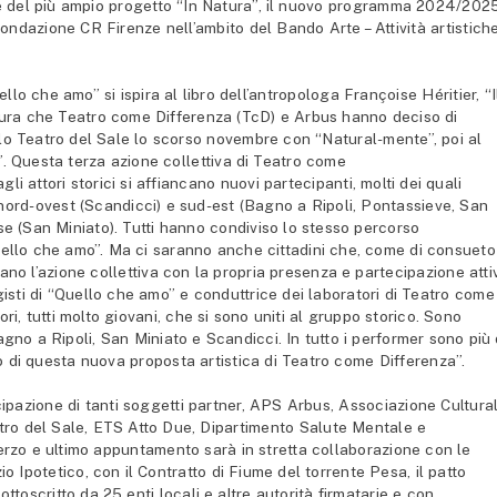
e
del più ampio progetto “In Natura”, il nuovo programma 2024/202
ondazione CR Firenze nell’ambito del Bando Arte – Attività artistich
lo che amo” si ispira al libro dell’antropologa Françoise Héritier, “I
 natura che Teatro come Differenza (TcD) e Arbus hanno deciso di
o-lo Teatro del Sale lo scorso novembre con “Natural-mente”, poi al
”. Questa terza azione collettiva di Teatro come
i attori storici si affiancano nuovi partecipanti, molti dei quali
na nord-ovest (Scandicci) e sud-est (Bagno a Ripoli, Pontassieve, San
se (San Miniato). Tutti hanno condiviso lo stesso percorso
uello che amo”. Ma ci saranno anche cittadini che, come di consueto
ano l’azione collettiva con la propria presenza e partecipazione atti
registi di “Quello che amo” e conduttrice dei laboratori di Teatro come
ri, tutti molto giovani, che si sono uniti al gruppo storico. Sono
agno a Ripoli, San Miniato e Scandicci. In tutto i performer sono più 
o di questa nuova proposta artistica di Teatro come Differenza”.
cipazione di tanti soggetti partner, APS Arbus, Associazione Cultura
atro del Sale, ETS Atto Due, Dipartimento Salute Mentale e
zo e ultimo appuntamento sarà in stretta collaborazione con le
Ipotetico, con il Contratto di Fiume del torrente Pesa, il patto
ttoscritto da 25 enti locali e altre autorità firmatarie e con