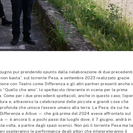
 giugno pur prendendo spunto dalla rielaborazione di due precedenti
re non basta”, sul torrente Pesa, a settembre 2023 realizzato grazie
one con Teatro come Differenza e gli altri partner presenti anche i
o “Quello che amo”, lo spettacolo itinerante in scena per la prima
a. Come per i due precedenti spettacoli, anche in questo caso, l’ope
tura e, attraverso la celebrazione delle piccole e grandi cose che
profonda che unisce l’essere umano alla terra. La Pesa, da cui ha
e Differenza e Arbus — che già prima del 2024 aveva affrontato sul
a — è ancora lì, a pochi passi dai luoghi dove, il 7 giugno, andrà in
ta volta, a partire dagli spazi scenici. Non più il torrente Pesa ma l
ni ospiteranno le performance degli attori che interpreteranno il