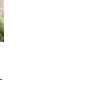
n
ra
a