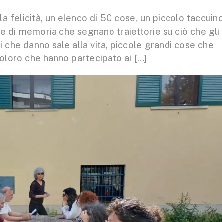
a felicità, un elenco di 50 cose, un piccolo taccuin
ne di memoria che segnano traiettorie su ciò che gli
i che danno sale alla vita, piccole grandi cose che
 coloro che hanno partecipato ai […]