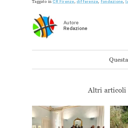
Taggato in
CR Firenze
,
differenza
,
fondazione
,
l
Autore
Redazione
Questa 
Altri articol