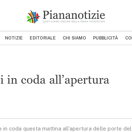
Piana Notizie
Le notizie della Piana
NOTIZIE
EDITORIALE
CHI SIAMO
PUBBLICITÀ
CO
MOSTRA/NASCONDI CERCA
li in coda all’apertura
e
in coda questa mattina all’apertura delle porte del