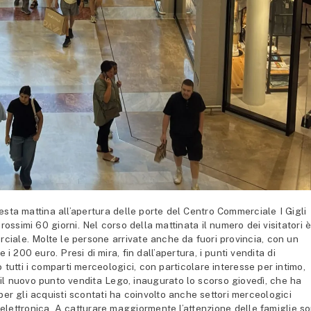
ta mattina all’apertura delle porte del Centro Commerciale I Gigli
prossimi 60 giorni. Nel corso della mattinata il numero dei visitatori 
rciale. Molte le persone arrivate anche da fuori provincia, con un
 200 euro. Presi di mira, fin dall’apertura, i punti vendita di
 tutti i comparti merceologici, con particolare interesse per intimo,
il nuovo punto vendita Lego, inaugurato lo scorso giovedì, che ha
e per gli acquisti scontati ha coinvolto anche settori merceologici
 elettronica. A catturare maggiormente l’attenzione delle famiglie s