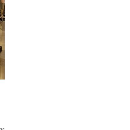
è
ono