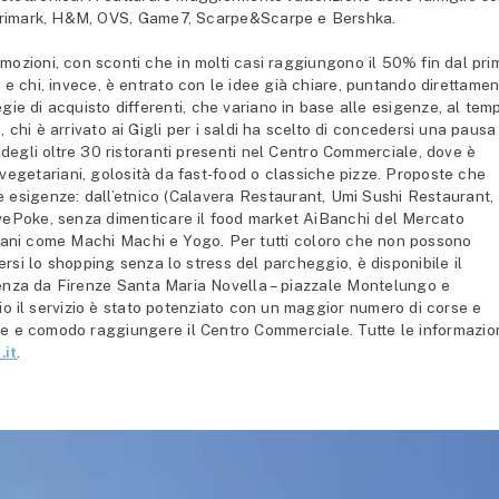
a, Primark, H&M, OVS, Game7, Scarpe&Scarpe e Bershka.
mozioni, con sconti che in molti casi raggiungono il 50% fin dal pri
i e chi, invece, è entrato con le idee già chiare, puntando direttame
tegie di acquisto differenti, che variano in base alle esigenze, al tem
, chi è arrivato ai Gigli per i saldi ha scelto di concedersi una pausa
 degli oltre 30 ristoranti presenti nel Centro Commerciale, dove è
ti vegetariani, golosità da fast-food o classiche pizze. Proposte che
e esigenze: dall’etnico (Calavera Restaurant, Umi Sushi Restaurant,
vePoke, senza dimenticare il food market AiBanchi del Mercato
iovani come Machi Machi e Yogo. Per tutti coloro che non possono
rsi lo shopping senza lo stress del parcheggio, è disponibile il
rtenza da Firenze Santa Maria Novella – piazzale Montelungo e
io il servizio è stato potenziato con un maggior numero di corse e
ce e comodo raggiungere il Centro Commerciale. Tutte le informazio
.it
.