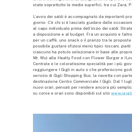
state soprattutto le medie superfici, tra cui Zar
L’avvio dei saldi è accompagnato da importanti pro
giorno. C’è chi si è lasciato guidare dalle occasion
al capo individuato prima dell’inizio dei saldi. Stra
a disposizione e al budget. Fra un acquisto e l’altro
per un caffè, uno snack o il pranzo tra le proposte
possibile gustare sfiziosi menù tipici toscani, piat
ciascuno ha potuto selezionare in base alle propri
Mr. Wu) alla Healty Food con Flower Burger e ILo
Centrale e le coloratissime specialità per i più g
raggiungere I Gigli in auto o che preferiscono gode
servizio di Gigli Shopping Bus, la navetta con pa
destinazione Centro Commerciale I Gigli. Dal 1 lugl
nuovi orari, pensati per rendere ancora più sempli
su corse e orari sono disponibili sul sito
www.igigli