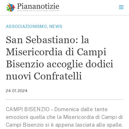
Vai
la
SEARCH
ME
contenuto
PR
Piana Notizie
Le notizie della Piana
ASSOCIAZIONISMO
,
NEWS
San Sebastiano: la
Misericordia di Campi
Bisenzio accoglie dodici
nuovi Confratelli
24.01.2024
CAMPI BISENZIO – Domenica dalle tante
emozioni quella che la Misericordia di Campi di
Campi Bisenzio si è appena lasciata alle spalle.