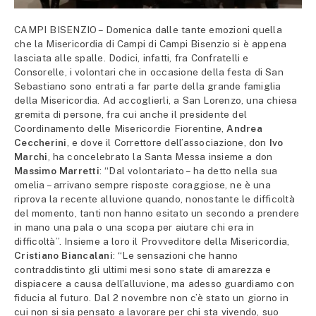
CAMPI BISENZIO – Domenica dalle tante emozioni quella
che la Misericordia di Campi di Campi Bisenzio si è appena
lasciata alle spalle. Dodici, infatti, fra Confratelli e
Consorelle, i volontari che in occasione della festa di San
Sebastiano sono entrati a far parte della grande famiglia
della Misericordia. Ad accoglierli, a San Lorenzo, una chiesa
gremita di persone, fra cui anche il presidente del
Coordinamento delle Misericordie Fiorentine,
Andrea
Ceccherini
, e dove il Correttore dell’associazione, don
Ivo
Marchi
, ha concelebrato la Santa Messa insieme a don
Massimo Marretti
: “Dal volontariato – ha detto nella sua
omelia – arrivano sempre risposte coraggiose, ne è una
riprova la recente alluvione quando, nonostante le difficoltà
del momento, tanti non hanno esitato un secondo a prendere
in mano una pala o una scopa per aiutare chi era in
difficoltà”. Insieme a loro il Provveditore della Misericordia,
Cristiano Biancalani
: “Le sensazioni che hanno
contraddistinto gli ultimi mesi sono state di amarezza e
dispiacere a causa dell’alluvione, ma adesso guardiamo con
fiducia al futuro. Dal 2 novembre non c’è stato un giorno in
cui non si sia pensato a lavorare per chi sta vivendo, suo