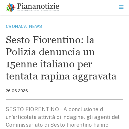
Vai
la
SEARCH
ME
contenuto
PR
Piana Notizie
Le notizie della Piana
CRONACA
,
NEWS
Sesto Fiorentino: la
Polizia denuncia un
15enne italiano per
tentata rapina aggravata
26.06.2026
SESTO FIORENTINO – A conclusione di
un’articolata attività di indagine, gli agenti del
Commissariato di Sesto Fiorentino hanno