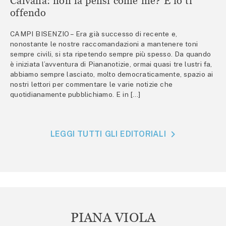
Calvana: non la pensi come me? E io ti
offendo
CAMPI BISENZIO – Era già successo di recente e,
nonostante le nostre raccomandazioni a mantenere toni
sempre civili, si sta ripetendo sempre più spesso. Da quando
è iniziata l’avventura di Piananotizie, ormai quasi tre lustri fa,
abbiamo sempre lasciato, molto democraticamente, spazio ai
nostri lettori per commentare le varie notizie che
quotidianamente pubblichiamo. E in […]
LEGGI TUTTI GLI EDITORIALI
PIANA VIOLA