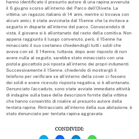
hanno identificato il presunto autore di una rapina avvenuta
il 6 giugno scorso all’interno del Parco dell’Oliveta. La
vittima, un ragazzo italiano di 14 anni, mentre si trovava con
alcuni amici, è stata avvicinata dal 15enne che la invitava a
seguirlo in disparte all’interno del parco. Conoscendolo di
vista, il giovane si è allontanato dal resto della comitiva. Non
appena raggiunto il luogo convenuto, però, il 15enne ha
minacciato il suo coetaneo chiedendogli tutti i soldi che
aveva con sé. Il 14enne, tuttavia, dopo aver risposto di non
avere nulla al seguito, sarebbe stato minacciato con una
pistola giocattolo poi riposta all’interno dei propri indumenti.
Successivamente il 15enne, chiedendo di mostrargli il
telefono per verificare se all’interno della cover ci fossero
dei soldi e avere ricevuto risposta negativa, si è allontanato.
Denunciato l’accaduto, sono state avviate immediate attività
di indagine sulla base delle descrizioni fornite dalla vittima
che hanno consentito di risalire al presunto autore della
tentata rapina. Rintracciato all’interno della sua abitazione, è
stato denunciato per tentata rapina aggravata.
CONDIVIDI:
Fai
Fai
Fai
Fai