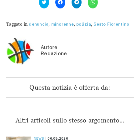
clic
clic
clic
clic
qui
per
per
per
per
condividere
condividere
condividere
condividere
su
su
su
su
Facebook
Telegram
WhatsApp
Twitter
(Si
(Si
(Si
Taggato in
denuncia
,
minorenne
,
polizia
,
Sesto Fiorentino
(Si
apre
apre
apre
apre
in
in
in
in
una
una
una
una
nuova
nuova
nuova
nuova
finestra)
finestra)
finestra)
finestra)
Autore
Redazione
Questa notizia è offerta da:
Altri articoli sullo stesso argomento...
NEWS
06.08.2026