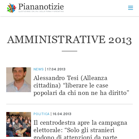
Vai
la
SEARCH
ME
contenuto
PR
Piana Notizie
Le notizie della Piana
AMMINISTRATIVE 2013
NEWS
17.04.2013
Alessandro Tesi (Alleanza
cittadina) “liberare le case
popolari da chi non ne ha diritto”
POLITICA
16.04.2013
Il centrodestra apre la campagna
elettorale: “Solo gli stranieri
godono di attenzioni da parte