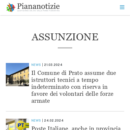
Vai
la
SEARCH
ME
contenuto
PR
Piana Notizie
Le notizie della Piana
ASSUNZIONE
NEWS
21.03.2024
Il Comune di Prato assume due
istruttori tecnici a tempo
indeterminato con riserva in
favore dei volontari delle forze
armate
NEWS
24.02.2024
Poste Italiane, anche in provincia