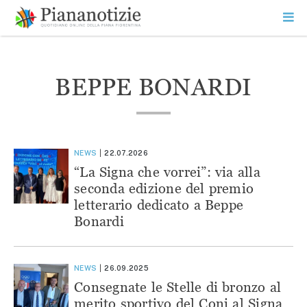
Vai
la
SEARCH
ME
contenuto
PR
Piana Notizie
Le notizie della Piana
BEPPE BONARDI
NEWS
22.07.2026
“La Signa che vorrei”: via alla
seconda edizione del premio
letterario dedicato a Beppe
Bonardi
NEWS
26.09.2025
Consegnate le Stelle di bronzo al
merito sportivo del Coni al Signa