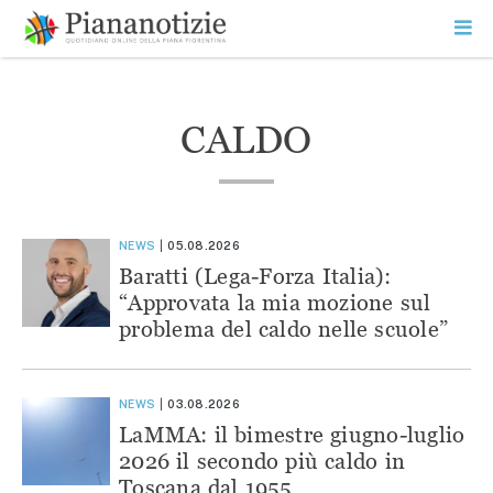
Vai
la
SEARCH
ME
contenuto
PR
Piana Notizie
Le notizie della Piana
CALDO
NEWS
05.08.2026
Baratti (Lega-Forza Italia):
“Approvata la mia mozione sul
problema del caldo nelle scuole”
NEWS
03.08.2026
LaMMA: il bimestre giugno-luglio
2026 il secondo più caldo in
Toscana dal 1955