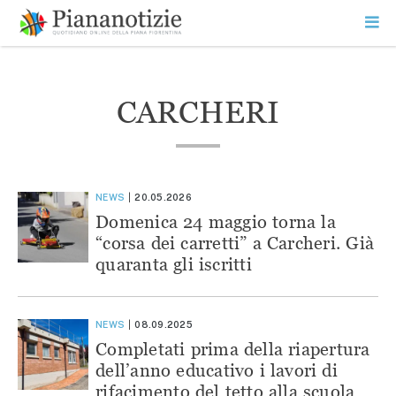
Vai
la
SEARCH
ME
contenuto
PR
Piana Notizie
Le notizie della Piana
CARCHERI
NEWS
20.05.2026
Domenica 24 maggio torna la
“corsa dei carretti” a Carcheri. Già
quaranta gli iscritti
NEWS
08.09.2025
Completati prima della riapertura
dell’anno educativo i lavori di
rifacimento del tetto alla scuola