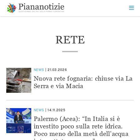
Vai
la
SEARCH
ME
contenuto
PR
Piana Notizie
Le notizie della Piana
RETE
NEWS
21.03.2026
Nuova rete fognaria: chiuse via La
Serra e via Macia
NEWS
14.11.2025
Palermo (Acea): “In Italia si è
investito poco sulla rete idrica.
Poco meno della metà dell’acqua