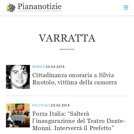
Vai
la
SEARCH
ME
contenuto
PR
Piana Notizie
Le notizie della Piana
VARRATTA
NEWS
30.04.2014
Cittadinanza onoraria a Silvia
Ruotolo, vittima della camorra
POLITICA
22.02.2014
Forza Italia: “Salterà
l’inaugurazione del Teatro Dante-
Monni. Interverrà il Prefetto”