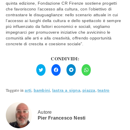
quinta edizione, Fondazione CR Firenze sostiene progetti
che favoriscono l’accesso alla cultura, con l’obiettivo di
contrastare le disuguaglianze: nello scenario attuale in cui
l’accesso ai luoghi della cultura e dello spettacolo è sempre
più influenzato da fattori economici e sociali, vogliamo
impegnarci per promuovere iniziative che avvicinino le
comunità alle arti e alla creatività, offrendo opportunità
concrete di crescita e coesione sociale”.
CONDIVIDI:
Fai
Fai
Fai
Fai
clic
clic
clic
clic
qui
per
per
per
per
condividere
condividere
condividere
condividere
su
su
su
su
Facebook
Telegram
WhatsApp
Twitter
(Si
(Si
(Si
Taggato in
,
,
,
,
arti
bambini
lastra a signa
piazza
teatro
(Si
apre
apre
apre
apre
in
in
in
in
una
una
una
una
nuova
nuova
nuova
nuova
finestra)
finestra)
finestra)
finestra)
Autore
Pier Francesco Nesti