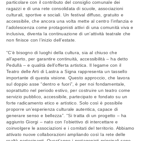
particolare con il contributo del consiglio comunale dei
ragazzi e di una rete consolidata di scuole, associazioni
culturali, sportive e sociali. Un festival diffuso, gratuito e
accessibile, che ancora una volta mette al centro l’infanzia e
l’adolescenza come protagonisti attivi di una comunità viva e
inclusiva, diventa la continuazione di un’attività teatrale che
non finisce con l’inizio dell’estate.
“C’è bisogno di luoghi della cultura, sia al chiuso che
all’aperto, per garantire continuità, accessibilità – ha detto
Pedullà – e qualità dell’offerta artistica. Il legame con il
Teatro delle Arti di Lastra a Signa rappresenta un tassello
importante di questa visione. Questo approccio, che lavora
sul doppio asse “dentro e fuori”, è per noi fondamentale,
soprattutto nel periodo estivo, per costruire un teatro come
servizio pubblico, accessibile, partecipato e fondato su un
forte radicamento etico e artistico. Solo così è possibile
proporre un’esperienza culturale autentica, capace di
generare senso e bellezza”. “Si tratta di un progetto – ha
aggiunto Giorgi – nato con l’obiettivo di intercettare e
coinvolgere le associazioni e i comitati del territorio. Abbiamo
attivato nuove collaborazioni ampliando così la rete delle
realtà partecipanti. Quest’anno i protagonisti principali sono