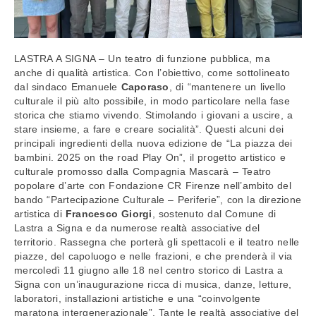
LASTRA A SIGNA – Un teatro di funzione pubblica, ma
anche di qualità artistica. Con l’obiettivo, come sottolineato
dal sindaco Emanuele
Caporaso
, di “mantenere un livello
culturale il più alto possibile, in modo particolare nella fase
storica che stiamo vivendo. Stimolando i giovani a uscire, a
stare insieme, a fare e creare socialità”. Questi alcuni dei
principali ingredienti della nuova edizione de “La piazza dei
bambini. 2025 on the road Play On”, il progetto artistico e
culturale promosso dalla Compagnia Mascarà – Teatro
popolare d’arte con Fondazione CR Firenze nell’ambito del
bando “Partecipazione Culturale – Periferie”, con la direzione
artistica di
Francesco Giorgi
, sostenuto dal Comune di
Lastra a Signa e da numerose realtà associative del
territorio. Rassegna che porterà gli spettacoli e il teatro nelle
piazze, del capoluogo e nelle frazioni, e che prenderà il via
mercoledì 11 giugno alle 18 nel centro storico di Lastra a
Signa con un’inaugurazione ricca di musica, danze, letture,
laboratori, installazioni artistiche e una “coinvolgente
maratona intergenerazionale”. Tante le realtà associative del