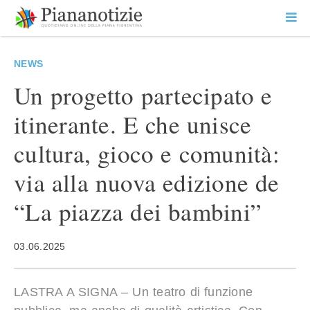
Vai
la
SEARCH
ME
contenuto
PR
Piana Notizie
Le notizie della Piana
NEWS
Un progetto partecipato e
itinerante. E che unisce
cultura, gioco e comunità:
via alla nuova edizione de
“La piazza dei bambini”
03.06.2025
LASTRA A SIGNA – Un teatro di funzione