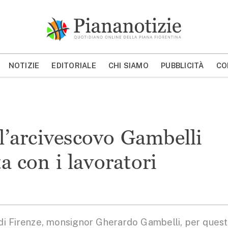
Piana Notizie
Le notizie della Piana
NOTIZIE
EDITORIALE
CHI SIAMO
PUBBLICITÀ
CO
MOSTRA/NASCONDI CERCA
 l’arcivescovo Gambelli
ta con i lavoratori
di Firenze, monsignor Gherardo Gambelli, per ques