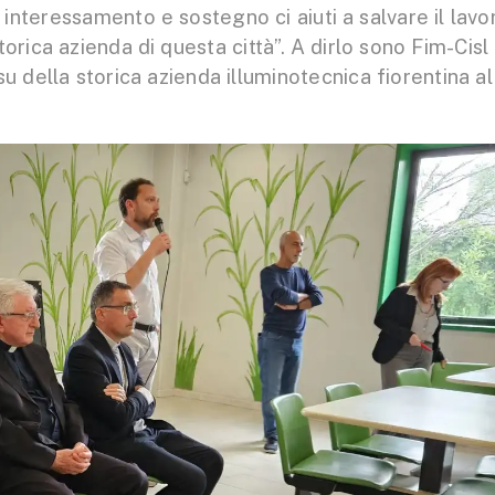
interessamento e sostegno ci aiuti a salvare il lavo
torica azienda di questa città”. A dirlo sono Fim-Cisl
u della storica azienda illuminotecnica fiorentina al