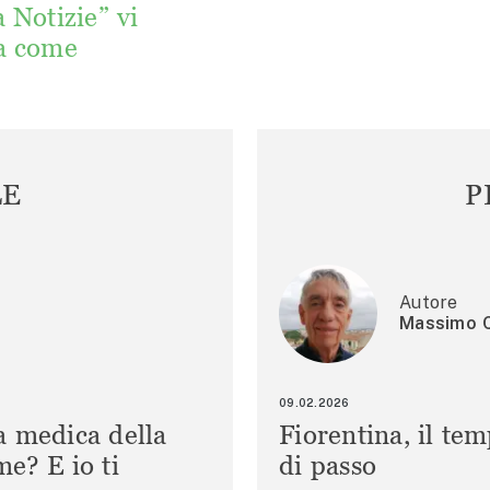
a Notizie” vi
a come
LE
P
Autore
Massimo C
09.02.2026
a medica della
Fiorentina, il te
e? E io ti
di passo