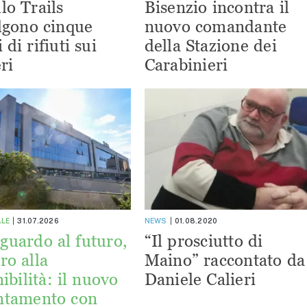
lo Trails
Bisenzio incontra il
lgono cinque
nuovo comandante
 di rifiuti sui
della Stazione dei
ri
Carabinieri
ALE
31.07.2026
NEWS
01.08.2020
guardo al futuro,
“Il prosciutto di
ro alla
Maino” raccontato da
ibilità: il nuovo
Daniele Calieri
ntamento con