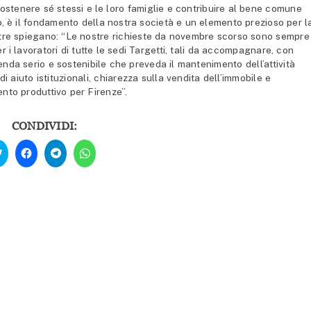
 sostenere sé stessi e le loro famiglie e contribuire al bene comune
so, è il fondamento della nostra società e un elemento prezioso per l
ltre spiegano: “Le nostre richieste da novembre scorso sono sempre
r i lavoratori di tutte le sedi Targetti, tali da accompagnare, con
zienda serio e sostenibile che preveda il mantenimento dell’attività
 aiuto istituzionali, chiarezza sulla vendita dell’immobile e
ento produttivo per Firenze”.
CONDIVIDI:
Fai
Fai
Fai
Fai
clic
clic
clic
clic
qui
per
per
per
per
condividere
condividere
condividere
condividere
su
su
su
su
Facebook
Telegram
WhatsApp
Twitter
(Si
(Si
(Si
(Si
apre
apre
apre
apre
in
in
in
in
una
una
una
una
nuova
nuova
nuova
nuova
finestra)
finestra)
finestra)
finestra)