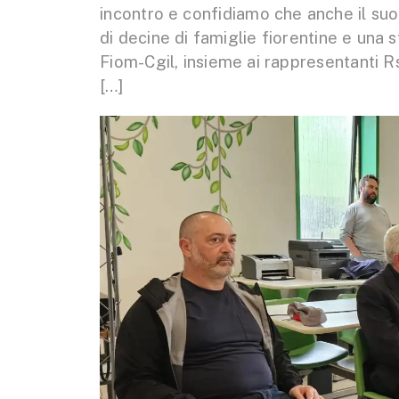
incontro e confidiamo che anche il suo 
di decine di famiglie fiorentine e una s
Fiom-Cgil, insieme ai rappresentanti Rs
[…]