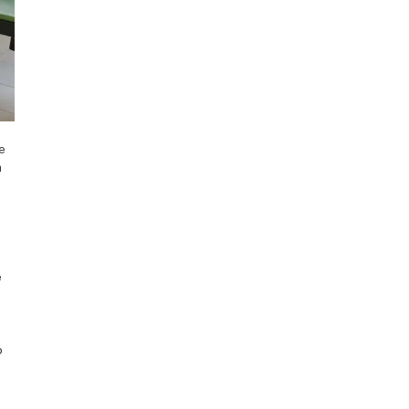
he
a
e
o