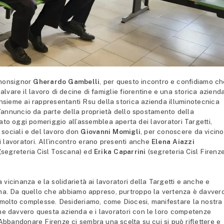
 monsignor
Gherardo Gambelli
, per questo incontro e confidiamo c
lvare il lavoro di decine di famiglie fiorentine e una storica aziend
 insieme ai rappresentanti Rsu della storica azienda illuminotecnica
o l’annuncio da parte della proprietà dello spostamento della
to oggi pomeriggio all’assemblea aperta dei lavoratori Targetti,
 sociali e del lavoro don
Giovanni Momigli
, per conoscere da vicino
i lavoratori. All’incontro erano presenti anche
Elena Aiazzi
(segreteria Cisl Toscana) ed
Erika Caparrini
(segreteria Cisl Firenz
 vicinanza e la solidarietà ai lavoratori della Targetti e anche e
lema. Da quello che abbiamo appreso, purtroppo la vertenza è davver
o molto complesse. Desideriamo, come Diocesi, manifestare la nostra
he davvero questa azienda e i lavoratori con le loro competenze
. Abbandonare Firenze ci sembra una scelta su cui si può riflettere e