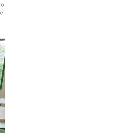
ro
 e