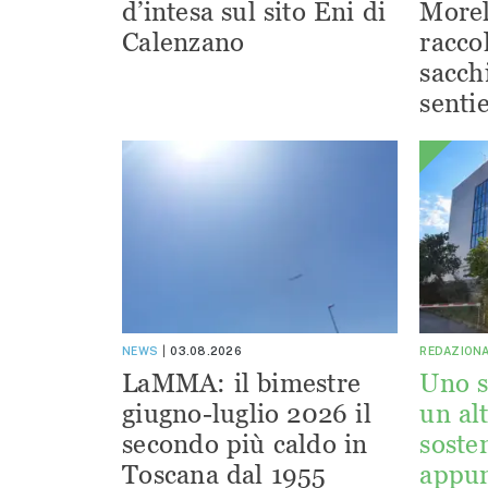
d’intesa sul sito Eni di
Morel
Calenzano
racco
sacchi
sentie
NEWS
03.08.2026
REDAZION
LaMMA: il bimestre
Uno s
giugno-luglio 2026 il
un alt
secondo più caldo in
sosten
Toscana dal 1955
appu