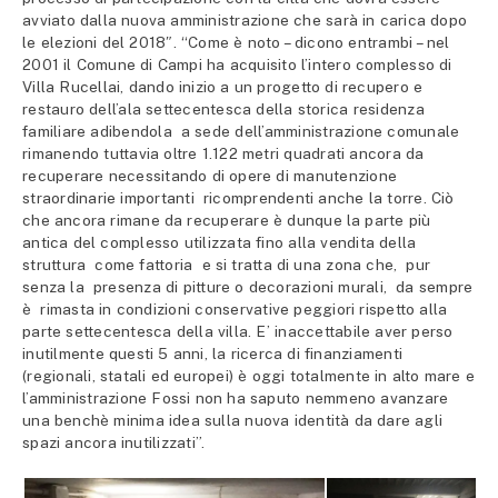
avviato dalla nuova amministrazione che sarà in carica dopo
le elezioni del 2018″. “Come è noto – dicono entrambi – nel
2001 il Comune di Campi ha acquisito l’intero complesso di
Villa Rucellai, dando inizio a un progetto di recupero e
restauro dell’ala settecentesca della storica residenza
familiare adibendola a sede dell’amministrazione comunale
rimanendo tuttavia oltre 1.122 metri quadrati ancora da
recuperare necessitando di opere di manutenzione
straordinarie importanti ricomprendenti anche la torre. Ciò
che ancora rimane da recuperare è dunque la parte più
antica del complesso utilizzata fino alla vendita della
struttura come fattoria e si tratta di una zona che, pur
senza la presenza di pitture o decorazioni murali, da sempre
è rimasta in condizioni conservative peggiori rispetto alla
parte settecentesca della villa. E’ inaccettabile aver perso
inutilmente questi 5 anni, la ricerca di finanziamenti
(regionali, statali ed europei) è oggi totalmente in alto mare e
l’amministrazione Fossi non ha saputo nemmeno avanzare
una benchè minima idea sulla nuova identità da dare agli
spazi ancora inutilizzati”.