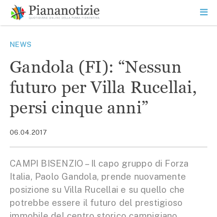
Vai
la
SEARCH
ME
contenuto
PR
Piana Notizie
Le notizie della Piana
NEWS
Gandola (FI): “Nessun
futuro per Villa Rucellai,
persi cinque anni”
06.04.2017
CAMPI BISENZIO – Il capo gruppo di Forza
Italia, Paolo Gandola, prende nuovamente
posizione su Villa Rucellai e su quello che
potrebbe essere il futuro del prestigioso
immobile del centro storico campigiano.