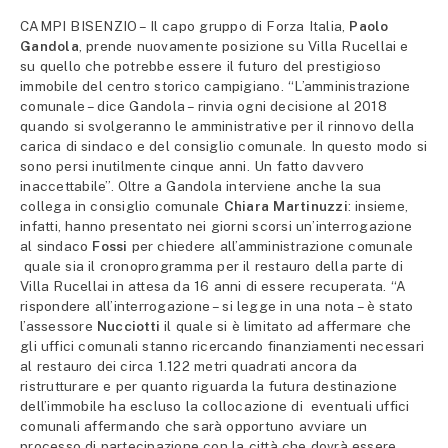
CAMPI BISENZIO – Il capo gruppo di Forza Italia,
Paolo
Gandola
, prende nuovamente posizione su Villa Rucellai e
su quello che potrebbe essere il futuro del prestigioso
immobile del centro storico campigiano. “L’amministrazione
comunale – dice Gandola – rinvia ogni decisione al 2018
quando si svolgeranno le amministrative per il rinnovo della
carica di sindaco e del consiglio comunale. In questo modo si
sono persi inutilmente cinque anni. Un fatto davvero
inaccettabile”. Oltre a Gandola interviene anche la sua
collega in consiglio comunale
Chiara Martinuzzi
: insieme,
infatti, hanno presentato nei giorni scorsi un’interrogazione
al sindaco
Fossi
per chiedere all’amministrazione comunale
quale sia il cronoprogramma per il restauro della parte di
Villa Rucellai in attesa da 16 anni di essere recuperata. “A
rispondere all’interrogazione – si legge in una nota – è stato
l’assessore
Nucciotti
il quale si è limitato ad affermare che
gli uffici comunali stanno ricercando finanziamenti necessari
al restauro dei circa 1.122 metri quadrati ancora da
ristrutturare e per quanto riguarda la futura destinazione
dell’immobile ha escluso la collocazione di eventuali uffici
comunali affermando che sarà opportuno avviare un
processo di partecipazione con la città che dovrà essere