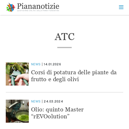
Vai
la
SEARCH
ME
contenuto
PR
Piana Notizie
Le notizie della Piana
ATC
NEWS
14.01.2026
Corsi di potatura delle piante da
frutto e degli olivi
NEWS
24.03.2024
Olio: quinto Master
“rEVOolution”