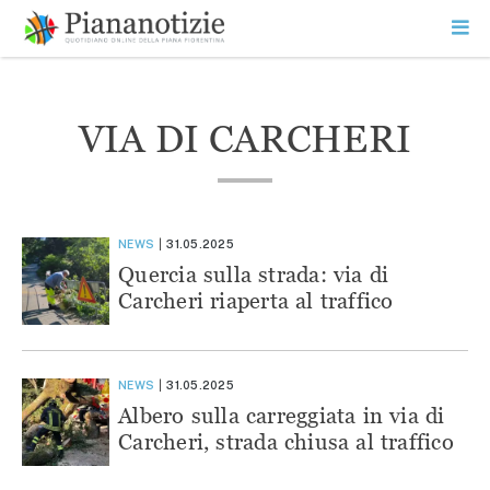
Vai
la
SEARCH
ME
contenuto
PR
Piana Notizie
Le notizie della Piana
VIA DI CARCHERI
NEWS
31.05.2025
Quercia sulla strada: via di
Carcheri riaperta al traffico
NEWS
31.05.2025
Albero sulla carreggiata in via di
Carcheri, strada chiusa al traffico