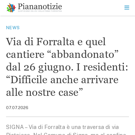
Vai
la
SEARCH
ME
contenuto
PR
Piana Notizie
Le notizie della Piana
NEWS
Via di Forralta e quel
cantiere “abbandonato”
dal 26 giugno. I residenti:
“Difficile anche arrivare
alle nostre case”
07.07.2026
SIGNA – Via di Forralta è una traversa di via