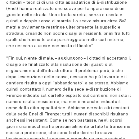
cittadini – tecnici di una ditta appaltatrice di E-distribuzione
(Enel) hanno realizzato uno scavo per la riparazione di un
guasto nella strada. Una strada stretta, senza e uscita e
quindi a doppio senso di marcia. Lo scavo misura circa 8×2
metri e ovviamente restringe ulteriormente la superficie
stradale, creando non pochi disagi ai residenti, primi fra tutti
quelli che hanno le auto parcheggiate nelle corti interne,
che riescono a uscire con molta difficolta”.
“Fin qui, niente di male, – aggiungono – i cittadini accettano il
disagio se finalizzato alla risoluzione dei guasti o al
miglioramento dell’infrastruttura. Il problema, però, è che
dopo l’esecuzione dello scavo, nessuno ha più lavorato e il
cantiere risulta a oggi “abbandonato” a se stesso. Abbiamo
quindi contattato il numero della sede e-distribuzione di
Firenze indicato sul cartello esposto sul cantiere: non solo il
numero risulta inesistente, ma non è neanche indicato il
nome della ditta appaltatrice. Abbiamo cercato altri contatti
della sede Enel di Firenze: tutti i numeri disponibili risultano
anch’essi inesistenti. Come se non bastasse, negli scorsi
giorni una macchina ha presumibilmente urtato le transenne
messe a protezione, che sono finite dentro lo scavo
lasciando scoperto lo stesso e creando un grave pericolo