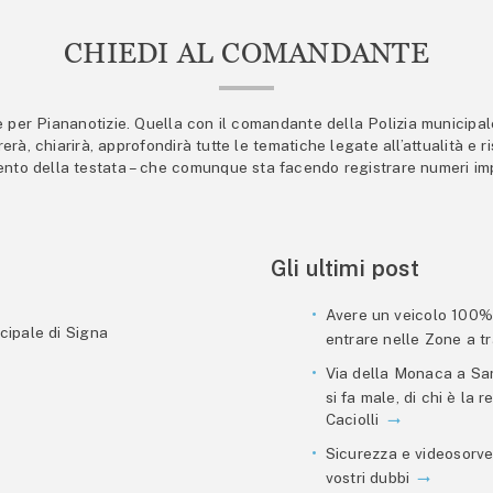
CHIEDI AL COMANDANTE
er Piananotizie. Quella con il comandante della Polizia municipale s
trerà, chiarirà, approfondirà tutte le tematiche legate all’attualità e
mento della testata – che comunque sta facendo registrare numeri imp
Gli ultimi post
Avere un veicolo 100% e
cipale di Signa
entrare nelle Zone a tra
Via della Monaca a San
si fa male, di chi è la
Caciolli
Sicurezza e videosorve
vostri dubbi