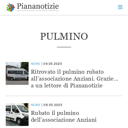
Vai
la
SEARCH
ME
contenuto
PR
Piana Notizie
Le notizie della Piana
PULMINO
NEWS
09.05.2025
Ritrovato il pulmino rubato
all’associazione Anziani. Grazie…
a un lettore di Piananotizie
NEWS
08.05.2025
Rubato il pulmino
dell’associazione Anziani