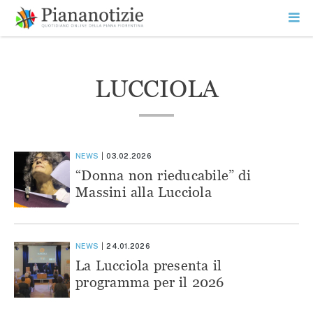
Vai
la
SEARCH
ME
contenuto
PR
Piana Notizie
Le notizie della Piana
LUCCIOLA
NEWS
03.02.2026
“Donna non rieducabile” di
Massini alla Lucciola
NEWS
24.01.2026
La Lucciola presenta il
programma per il 2026